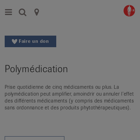
Aller
Aller
Menu
Recherche
Ligues
au
vers
menu
le
cantonales
principal
contenu
contre
Aller
Faire un don
à
le
la
rhumatisme
recherche
Polymédication
Changer
|
de
Organisations
région
Prise quotidienne de cinq médicaments ou plus. La
Changer
nationales
polymédication peut amplifier, amoindrir ou annuler l’effet
de
des différents médicaments (y compris des médicaments
de
langue:
sans ordonnance et des produits phytothérapeutiques).
de
patients
/
fr
/