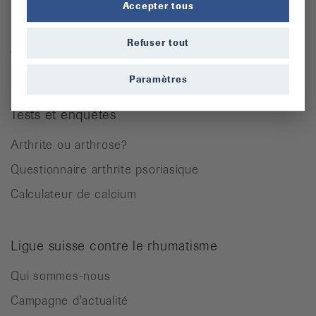
Accepter tous
Rhumatisme des parties molles
Refuser tout
Autres maladies rhumatismales
Paramètres
Tests et enquêtes
Arthrite ou arthrose?
Questionnaire arthrite psoriasique
Calculateur de calcium
Ligue suisse contre le rhumatisme
Qui sommes-nous
Campagne d'actualité