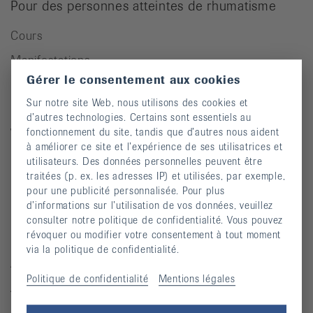
Pour des personnes atteintes de rhumatisme
Cours
Manifestations
Gérer le consentement aux cookies
Prévention des chutes
Sur notre site Web, nous utilisons des cookies et
Publications
d’autres technologies. Certains sont essentiels au
Vidéos
fonctionnement du site, tandis que d’autres nous aident
à améliorer ce site et l’expérience de ses utilisatrices et
Lettre d’information
utilisateurs. Des données personnelles peuvent être
traitées (p. ex. les adresses IP) et utilisées, par exemple,
Moyens auxiliaires
pour une publicité personnalisée. Pour plus
d’informations sur l’utilisation de vos données, veuillez
consulter notre politique de confidentialité. Vous pouvez
Maladies rhumatismales
révoquer ou modifier votre consentement à tout moment
via la politique de confidentialité.
Arthrite
Politique de confidentialité
Mentions légales
Arthrose
Ostéoporose