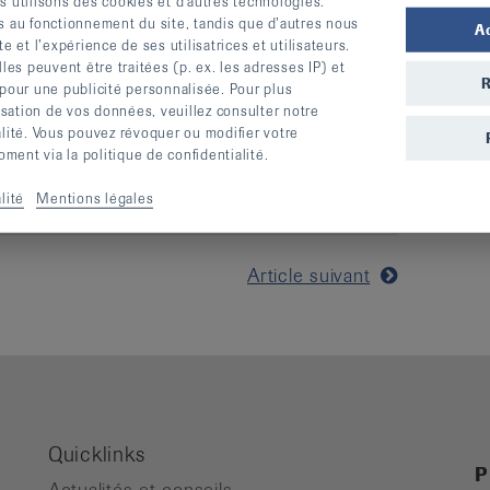
ions
s utilisons des cookies et d’autres technologies.
s au fonctionnement du site, tandis que d’autres nous
A
uites et personnalisées
te et l’expérience de ses utilisatrices et utilisateurs.
 prestations
s peuvent être traitées (p. ex. les adresses IP) et
R
 pour une publicité personnalisée. Pour plus
tés de la LFR
lisation de vos données, veuillez consulter notre
.00
alité. Vous pouvez révoquer ou modifier votre
ent via la politique de confidentialité.
lité
Mentions légales
Article suivant
Quicklinks
P