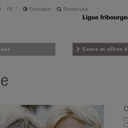
é
FR
Contraste
Recherche
naux
Cours et offres 
re
C