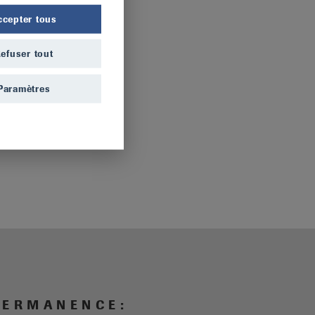
ccepter tous
efuser tout
Paramètres
 E R M A N E N C E :