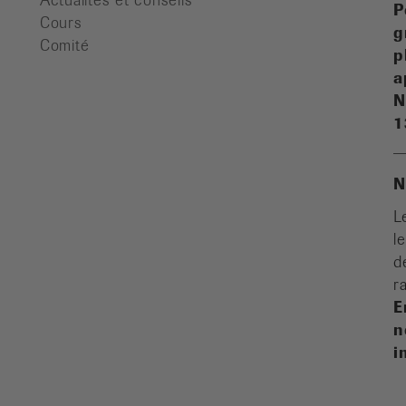
Actualités et conseils
P
Cours
g
Comité
p
a
N
1
N
L
l
d
r
E
n
i