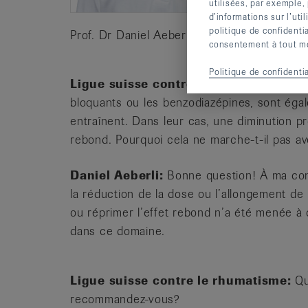
utilisées, par exemple,
ce
d’informations sur l’uti
dé
politique de confidenti
Prof. Dr Daniel Aeberli
consentement à tout mom
Politique de confidentia
Ligue suisse contre le rhumatisme:
D’
bloquants ou les benzodiazépines, sont égal
entraînent. Dans leur cas, une diminution pr
rebond. Pourquoi cela ne marche-t-il pas ave
Daniel Aeberli:
Bonne question! À ma conn
la réduction de la dose ou l’allongement de l
ou réprimer l’effet rebond n’a été menée à 
dans ce domaine.
Ligue suisse contre le rhumatisme:
Qu
recommandez-vous?