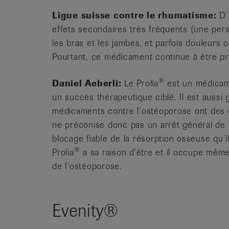
Ligue suisse contre le rhumatisme:
D’
effets secondaires très fréquents (une per
les bras et les jambes, et parfois douleurs 
Pourtant, ce médicament continue à être pr
®
Daniel Aeberli:
Le Prolia
est un médicame
un succès thérapeutique ciblé. Il est aussi 
médicaments contre l’ostéoporose ont des e
ne préconise donc pas un arrêt général de l
blocage fiable de la résorption osseuse qu’i
®
Prolia
a sa raison d’être et il occupe mêm
de l’ostéoporose.
Evenity®