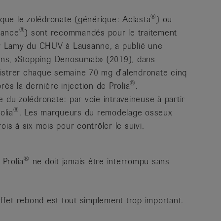
®
que le zolédronate (générique: Aclasta
) ou
®
vance
) sont recommandés pour le traitement
ier Lamy du CHUV à Lausanne, a publié une
ns, «Stopping Denosumab» (2019), dans
nistrer chaque semaine 70 mg d’alendronate cinq
®
rès la dernière injection de Prolia
.
 du zolédronate: par voie intraveineuse à partir
®
olia
. Les marqueurs du remodelage osseux
ois à six mois pour contrôler le suivi.
®
Prolia
ne doit jamais être interrompu sans
fet rebond est tout simplement trop important.