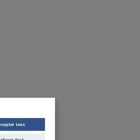
ccepter tous
efuser tout