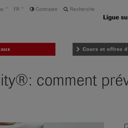
us
FR
Contraste
Recherche
naux
Cours et offres 
ity®: comment préve
C