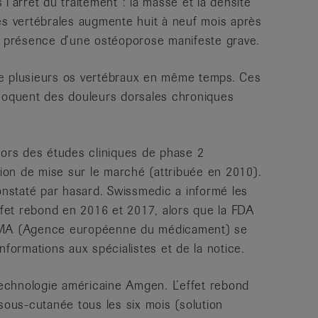
l’arrêt du traitement : la masse et la densité
es vertébrales augmente huit à neuf mois après
n présence d’une ostéoporose manifeste grave.
se plusieurs os vertébraux en même temps. Ces
ovoquent des douleurs dorsales chroniques
lors des études cliniques de phase 2
tion de mise sur le marché (attribuée en 2010).
nstaté par hasard. Swissmedic a informé les
effet rebond en 2016 et 2017, alors que la FDA
’EMA (Agence européenne du médicament) se
nformations aux spécialistes et de la notice.
technologie américaine Amgen. L’effet rebond
sous-cutanée tous les six mois (solution