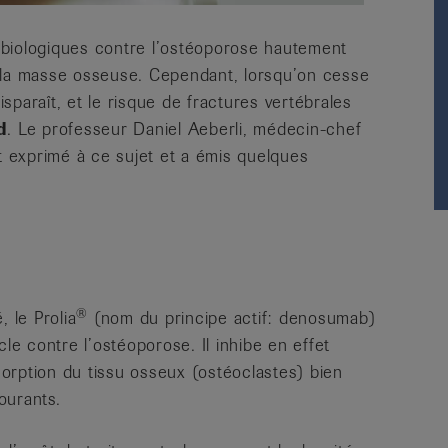
iologiques contre l’ostéoporose hautement
 la masse osseuse. Cependant, lorsqu’on cesse
paraît, et le risque de fractures vertébrales
d
. Le professeur Daniel Aeberli, médecin-chef
st exprimé à ce sujet et a émis quelques
®
 le Prolia
(nom du principe actif: denosumab)
e contre l’ostéoporose. Il inhibe en effet
ésorption du tissu osseux (ostéoclastes) bien
ourants.