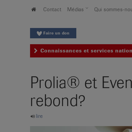
Aller
Aller
Home
Contact
Médias
Qui sommes-no
au
vers
menu
le
principal
contenu
Aller
Faire un don
à
la
Connaissances et services natio
recherche
Changer
de
Prolia® et Even
région
Changer
de
rebond?
langue:
de
/
lire
fr
/