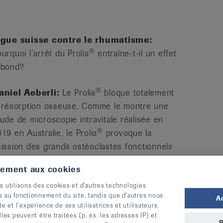
.
igue suisse contre le rhumatisme:
®
urquoi l’arrêt du Prolia
entraîne-t-il un effet
ebond?
®
aniel Aeberli:
Le Prolia
bloque totalement
a résorption osseuse. Comme le montre une
ude de microscopie intravitale réalisée en
®
19 en Australie, le Prolia
provoque la
cission des grands ostéoclastes fonctionnels
ellules responsables de la résorption du tissu
tement aux cookies
seux) et inhibe ensuite les ostéoclastes plus
s utilisons des cookies et d’autres technologies.
tits qui en résultent. Si le blocage induit par
s au fonctionnement du site, tandis que d’autres nous
A
 médicament est levé, les petites cellules
te et l’expérience de ses utilisatrices et utilisateurs.
usionnent à nouveau pour former de grandes
s peuvent être traitées (p. ex. les adresses IP) et
R