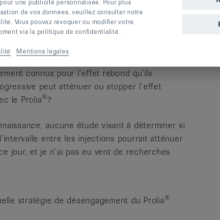
 pour une publicité personnalisée. Pour plus
llules géantes multinucléées très actives, qui
lisation de vos données, veuillez consulter notre
truisent ensuite rapidement l’os.
alité. Vous pouvez révoquer ou modifier votre
ent via la politique de confidentialité.
lité
Mentions légales
autres médicaments, tels que les bêta-
ement connus pour l’effet rebond qu’ils
ogressive peut atténuer ou stopper l’effet
®
c le Prolia
?
aissance, aucune étude visant à déterminer si
’intervalle entre les injections pourrait atténuer
ce jour, et je n’ai pas eu vent de recherches
®
elle stratégie de désengagement du Prolia