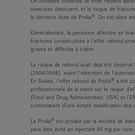
On constate toutefois un effet rebond après 
osseuses diminuent, et le risque de fractur
®
la dernière dose de Prolia
. On est alors e
Généralement, la personne affectée se bri
fractures consécutives à l’effet rebond pr
graves et difficiles à traiter.
Le risque de rebond avait déjà été observé 
(2006/2008), avant l’obtention de l’autorisa
®
En Suisse, l’effet rebond du Prolia
a été co
professionnels de la santé sur le risque d’
(Food and Drug Administration, USA) et l
contentaient d’une simple modification des i
®
Le Prolia
est produit par la société de bio
peut être évité en injectant 60 mg par voie 