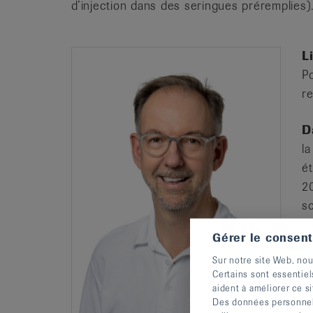
d’injection dans des seringues préremplies)
L
Po
r
D
l
ét
20
s
(c
Gérer le consen
os
Sur notre site Web, nou
pe
Certains sont essentiel
le
aident à améliorer ce si
f
Des données personnelle