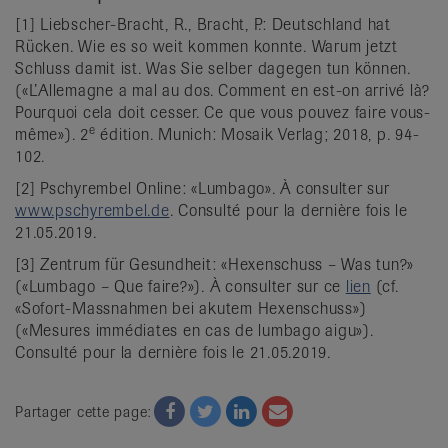
[1] Liebscher-Bracht, R., Bracht, P.: Deutschland hat
Rücken. Wie es so weit kommen konnte. Warum jetzt
Schluss damit ist. Was Sie selber dagegen tun können.
(«L’Allemagne a mal au dos. Comment en est-on arrivé là?
Pourquoi cela doit cesser. Ce que vous pouvez faire vous-
e
même»). 2
édition. Munich: Mosaik Verlag; 2018, p. 94-
102.
[2] Pschyrembel Online: «Lumbago». À consulter sur
www.pschyrembel.de
. Consulté pour la dernière fois le
21.05.2019.
[3] Zentrum für Gesundheit: «Hexenschuss – Was tun?»
(«Lumbago – Que faire?»). À consulter sur ce
lien
(cf.
«Sofort-Massnahmen bei akutem Hexenschuss»)
(«Mesures immédiates en cas de lumbago aigu»).
Consulté pour la dernière fois le 21.05.2019.
Facebook
Twitter
Twitter
Email
Partager cette page: