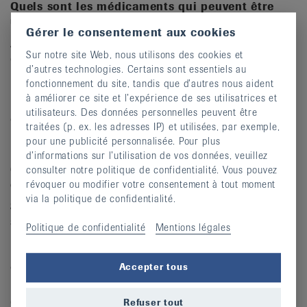
Quels sont les médicaments qui peuvent être
utilisés en cas de lumbago?
Gérer le consentement aux cookies
À court terme, on peut prendre des antalgiques ainsi que
Sur notre site Web, nous utilisons des cookies et
des médicaments qui assouplissent les fibres
d’autres technologies. Certains sont essentiels au
musculaires. Ils ne sont pas absolument nécessaires, mais
fonctionnement du site, tandis que d’autres nous aident
ils raccourcissent la durée des douleurs et aident la
à améliorer ce site et l’expérience de ses utilisatrices et
personne concernée à reprendre rapidement un
utilisateurs. Des données personnelles peuvent être
quotidien normal. Je recommande de ne pas prendre de
traitées (p. ex. les adresses IP) et utilisées, par exemple,
médicaments sans en parler à un médecin généraliste.
pour une publicité personnalisée. Pour plus
d’informations sur l’utilisation de vos données, veuillez
Quels sont les effets secondaires possibles de
consulter notre politique de confidentialité. Vous pouvez
ces médicaments?
révoquer ou modifier votre consentement à tout moment
via la politique de confidentialité.
S’ils sont pris sur une courte période, ces médicaments
sont très bien tolérés. Certains peuvent irriter la
Politique de confidentialité
Mentions légales
muqueuse de l’estomac. Les médicaments plus forts
peuvent aussi limiter l’aptitude à conduire. Le mieux est
de demander conseil à son médecin généraliste.
Accepter tous
Comment trouve-t-on la cause du lumbago?
Refuser tout