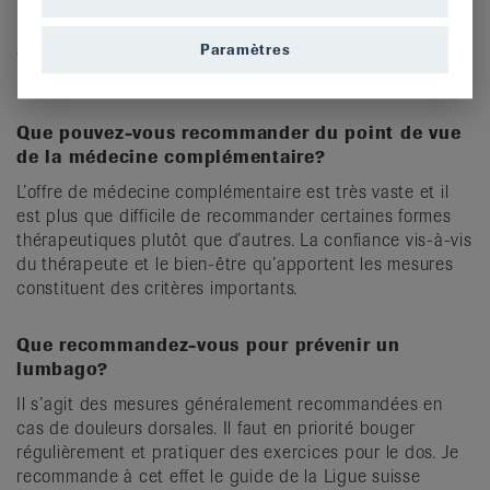
Dans la plupart des cas, il n’est pas nécessaire de savoir
Paramètres
d’où vient le lumbago. Compte tenu du rétablissement
normalement rapide, la cause n’a pas d’importance.
Que pouvez-vous recommander du point de vue
de la médecine complémentaire?
L’offre de médecine complémentaire est très vaste et il
est plus que difficile de recommander certaines formes
thérapeutiques plutôt que d’autres. La confiance vis-à-vis
du thérapeute et le bien-être qu’apportent les mesures
constituent des critères importants.
Que recommandez-vous pour prévenir un
lumbago?
Il s’agit des mesures généralement recommandées en
cas de douleurs dorsales. Il faut en priorité bouger
régulièrement et pratiquer des exercices pour le dos. Je
recommande à cet effet le guide de la Ligue suisse