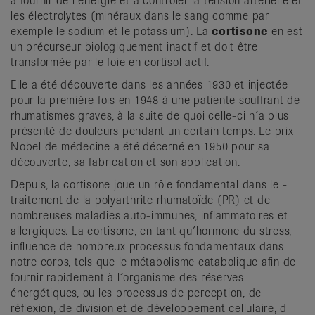
à fournir de l´éner­gie et à contrôler la tension artérielle et
les électrolytes (minéraux dans le sang comme par
exemple le sodium et le potassium). La
cortisone
en est
un précurseur biologiquement inactif et doit être
transformée par le foie en cortisol actif.
Elle a été découverte dans les années 1930 et injectée
pour la première fois en 1948 à une patiente souffrant de
rhumatismes graves, à la suite de quoi celle-ci n´a plus
présenté de douleurs pendant un certain temps. Le prix
Nobel de médecine a été décerné en 1950 pour sa
découverte, sa fabrication et son application.
Depuis, la cortisone joue un rôle fondamental dans le ­
traitement de la polyarthrite rhumatoïde (PR) et de
nombreuses maladies auto-­immunes, inflammatoires et
allergiques. La cortisone, en tant qu´hormone du stress,
influence de nombreux processus fondamentaux dans
notre corps, tels que le métabolisme catabolique afin de
fournir rapi­dement à l´organisme des réserves
énergétiques, ou les processus de perception, de
réflexion, de division et de développement cellulaire, d