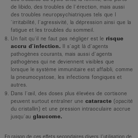
de libido, des troubles de l´érection, mais aussi
des troubles neuropsychiatriques tels que l
´irritabilité, l´agressivité, la dépression ainsi que la
fatigue et les troubles du sommeil.
Un fait qu´il ne faut pas négliger est le
risque
accru d´infection.
Il s´agit là d´agents
pathogènes courants, mais aussi d´agents
pathogènes qui ne deviennent visibles que
lorsque le système immunitaire est affaibli, comme
la pneumocystose, les infections fongiques et
autres.
Dans l´œil, des doses plus élevées de cortisone
peuvent surtout entraîner une
cataracte
(opacité
du cristallin) et une pression intraoculaire accrue
jusqu´au
glaucome.
En raison de ces effets secondaires divers, l´utilisation de