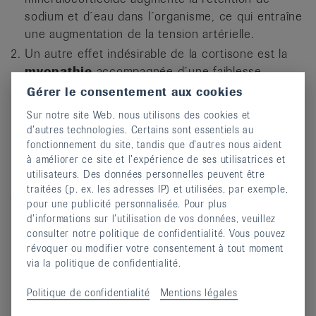
sodium et d´eau dans l´organisme, ce qui entraîne
une augmentation de la tension artérielle.
Un autre effet indésirable de la cortisone est la
myopathie
accompagnée d´une faiblesse
musculaire et la perte de masse musculaire. Pour
Gérer le consentement aux cookies
y remédier, un entraînement régulier dès le début
Sur notre site Web, nous utilisons des cookies et
d´un traitement à base de cortisone est judicieux
d’autres technologies. Certains sont essentiels au
et recommandé car la masse musculaire déjà
fonctionnement du site, tandis que d’autres nous aident
perdue ne pourra être récupérée qu´avec
à améliorer ce site et l’expérience de ses utilisatrices et
utilisateurs. Des données personnelles peuvent être
beaucoup d´efforts et de discipline.
traitées (p. ex. les adresses IP) et utilisées, par exemple,
En outre, la cortisone a un effet négatif sur l
pour une publicité personnalisée. Pour plus
´équilibre ­osseux dans le sens où la résorption
d’informations sur l’utilisation de vos données, veuillez
osseuse est accrue et une ­
ostéoporose
peut se
consulter notre politique de confidentialité. Vous pouvez
développer. Ceci est associé à un risque accru de
révoquer ou modifier votre consentement à tout moment
via la politique de confidentialité.
fractures, en particulier des corps vertébraux et
des hanches. Afin d´éviter cela, un traitement à
Politique de confidentialité
Mentions légales
base de calcium et de vitamine D est