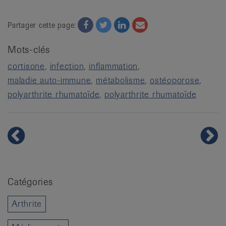
Facebook
Twitter
Twitter
Email
Partager cette page:
Mots-clés
cortisone
infection
inflammation
maladie auto-immune
métabolisme
ostéoporose
polyarthrite rhumatoïde
polyarthrite rhumatoïde
Catégories
Arthrite