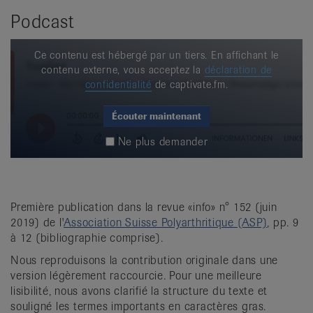
Podcast
Ce contenu est hébergé par un tiers. En affichant le
contenu externe, vous acceptez la
déclaration de
confidentialité
de captivate.fm.
Écouter maintenant
Ne plus demander
Première publication dans la revue «info» n° 152 (juin
2019) de l'
Association Suisse Polyarthritique (ASP)
, pp. 9
à 12 (bibliographie comprise).
Nous reproduisons la contribution originale dans une
version légèrement raccourcie. Pour une meilleure
lisibilité, nous avons clarifié la structure du texte et
souligné les termes importants en caractères gras.