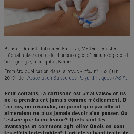
it
Auteur: Dr méd. Johannes Fröhlich, Médecin en chef
Hôpital universitaire de rhumatologie, d´immunologie et d
´allergologie, Inselspital, Berne
Première publication dans la revue «info» n° 152 (juin
2019) de l'
Association Suisse des Polyarthritiques (ASP).
Pour certains, la cortisone est «mauvaise» et ils
ne la prendraient jamais comme médicament. D
´autres, en revanche, ne jurent que par elle et
aimeraient ne plus jamais devoir s´en passer. Qu
´est-ce que la cortisone? Quels sont les
avantages et comment agit-elle? Quels en sont
les effets indésirables? L´article suivant traite de