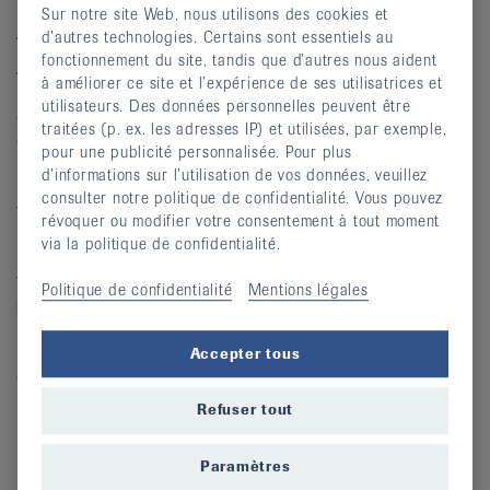
Sur notre site Web, nous utilisons des cookies et
Autres remarques
d’autres technologies. Certains sont essentiels au
fonctionnement du site, tandis que d’autres nous aident
À l’étranger, des
guides linguistiques
spéciaux
à améliorer ce site et l’expérience de ses utilisatrices et
peuvent faciliter la compréhension avec les médecins ou
utilisateurs. Des données personnelles peuvent être
dans les pharmacies. Ils peuvent être commandés
traitées (p. ex. les adresses IP) et utilisées, par exemple,
gratuitement sur l’internet ou être téléchargés et
pour une publicité personnalisée. Pour plus
imprimés. Ainsi, on ne dépend pas du smartphone.
d’informations sur l’utilisation de vos données, veuillez
Guide linguistique de santé pour vos vacances (Mepha)
consulter notre politique de confidentialité. Vous pouvez
révoquer ou modifier votre consentement à tout moment
via la politique de confidentialité.
Les médicaments à conserver au frais doivent être
transportés dans un
sac isotherme spécialement
Politique de confidentialité
Mentions légales
prévu pour les médicaments.
Ce sac garantit une
longue durée de conservation au frais entre 2 et 8 °C et
protège vos médicaments du gel. Les modèles
Accepter tous
correspondants sont disponibles en pharmacie.
Refuser tout
La Ligue suisse contre le rhumatisme vous souhaite un
bon voyage!
Paramètres