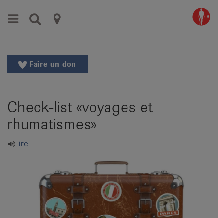
Aller
Aller
Menu
Recherche
Ligues
au
vers
menu
le
cantonales
principal
contenu
contre
Aller
Faire un don
à
le
la
rhumatisme
recherche
Check-list «voyages et
Changer
|
de
rhumatismes»
Organisations
région
Changer
nationales
lire
de
de
langue:
de
patients
/
fr
/