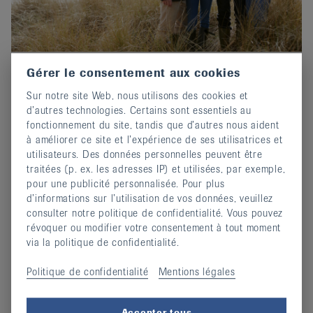
Gérer le consentement aux cookies
Prix-Edgar-Stene 2026 : Postuler
Sur notre site Web, nous utilisons des cookies et
maintenant !
d’autres technologies. Certains sont essentiels au
02 octobre 2025
fonctionnement du site, tandis que d’autres nous aident
Invitation au concours d'écriture de EULAR.
à améliorer ce site et l’expérience de ses utilisatrices et
utilisateurs. Des données personnelles peuvent être
continuer
traitées (p. ex. les adresses IP) et utilisées, par exemple,
pour une publicité personnalisée. Pour plus
d’informations sur l’utilisation de vos données, veuillez
consulter notre politique de confidentialité. Vous pouvez
révoquer ou modifier votre consentement à tout moment
via la politique de confidentialité.
Politique de confidentialité
Mentions légales
Accepter tous