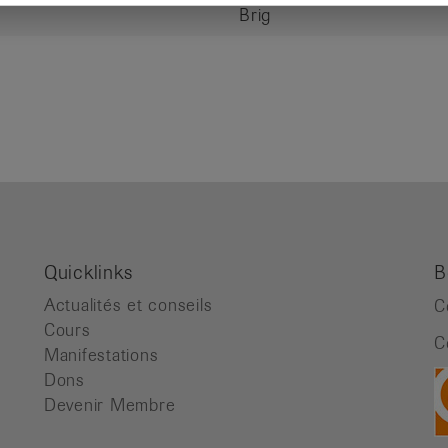
Brig
Quicklinks
B
Actualités et conseils
C
Cours
C
Manifestations
Dons
Devenir Membre