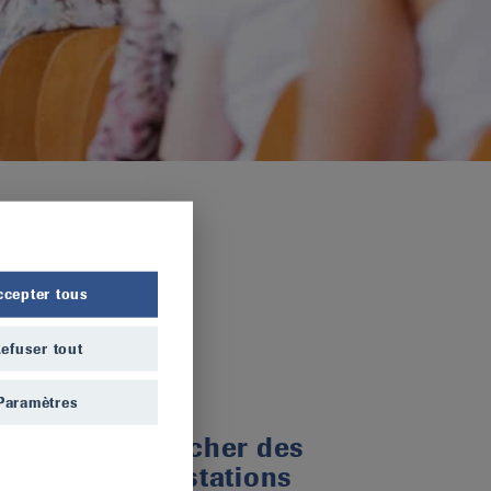
ccepter tous
efuser tout
Paramètres
Rechercher des
manifestations