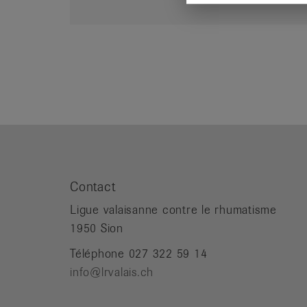
Contact
Ligue valaisanne contre le rhumatisme
1950 Sion
Téléphone 027 322 59 14
info@lrvalais.ch