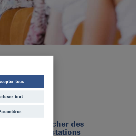
ccepter tous
efuser tout
Paramètres
Rechercher des
manifestations