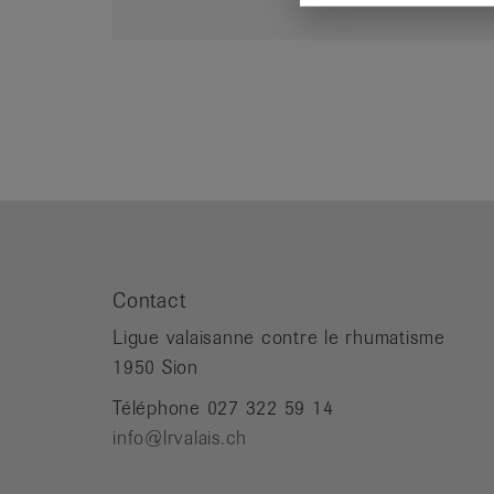
Contact
Ligue valaisanne contre le rhumatisme
1950 Sion
Téléphone 027 322 59 14
info@lrvalais.ch