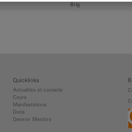
Brig
Quicklinks
B
Actualités et conseils
C
Cours
C
Manifestations
Dons
Devenir Membre