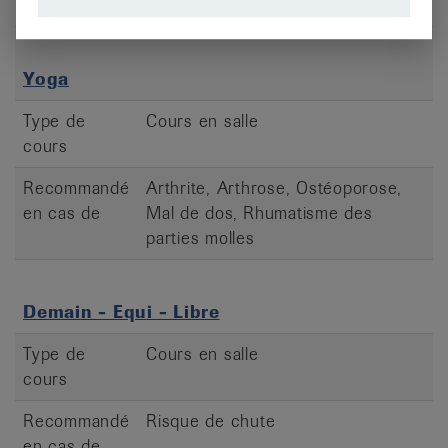
parties molles
Yoga
Type de
Cours en salle
cours
Recommandé
Arthrite, Arthrose, Ostéoporose,
en cas de
Mal de dos, Rhumatisme des
parties molles
Demain - Equi - Libre
Type de
Cours en salle
cours
Recommandé
Risque de chute
en cas de