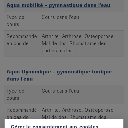
Aqua mobilité - gymnastique dans l'eau
Type de
Cours dans l'eau
cours
Recommandé
Arthrite, Arthrose, Ostéoporose,
en cas de
Mal de dos, Rhumatisme des
parties molles
Aqua Dynamique - gymnastique tonique
dans l'eau
Type de
Cours dans l'eau
cours
Recommandé
Arthrite, Arthrose, Ostéoporose,
en cas de
Mal de dos, Rhumatisme des
parties molles
Gérer le consentement aux cookies