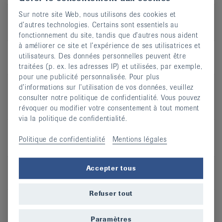
Sur notre site Web, nous utilisons des cookies et
d’autres technologies. Certains sont essentiels au
QI-GONG
fonctionnement du site, tandis que d’autres nous aident
à améliorer ce site et l’expérience de ses utilisatrices et
Type de
Cours en salle
utilisateurs. Des données personnelles peuvent être
cours
traitées (p. ex. les adresses IP) et utilisées, par exemple,
pour une publicité personnalisée. Pour plus
Recommandé
Arthrite, Arthrose, Ostéoporose,
d’informations sur l’utilisation de vos données, veuillez
en cas de
Mal de dos, Rhumatisme des
consulter notre politique de confidentialité. Vous pouvez
parties molles
révoquer ou modifier votre consentement à tout moment
via la politique de confidentialité.
Politique de confidentialité
Mentions légales
Eutonie
Type de
Cours en salle
Accepter tous
cours
Refuser tout
Recommandé
Arthrite, Arthrose, Ostéoporose,
en cas de
Mal de dos, Rhumatisme des
Paramètres