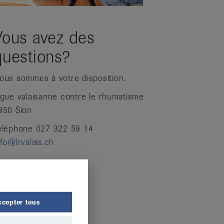
Vous avez des
questions?
ous sommes à votre disposition.
igue valaisanne contre le rhumatisme
950 Sion
éléphone 027 322 59 14
nfo@lrvalais.ch
ccepter tous