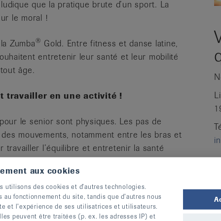
ludique que la pratique brute d’un sport. La
ur le moral !
®
e la Zumba
Gold. Entre fitness et danse latine,
haitent entretenir leur santé et leur mobilité
tout âge.
N
L
 travailler en une activité !
1
pour le senior sont physiques. Les pas de
T
n des mouvements, notamment entre les bras et
i
travailler l’équilibre et entretenir la santé
ythme adapté.
tement aux cookies
s utilisons des cookies et d’autres technologies.
s au fonctionnement du site, tandis que d’autres nous
u bien-être
A
te et l’expérience de ses utilisatrices et utilisateurs.
s peuvent être traitées (p. ex. les adresses IP) et