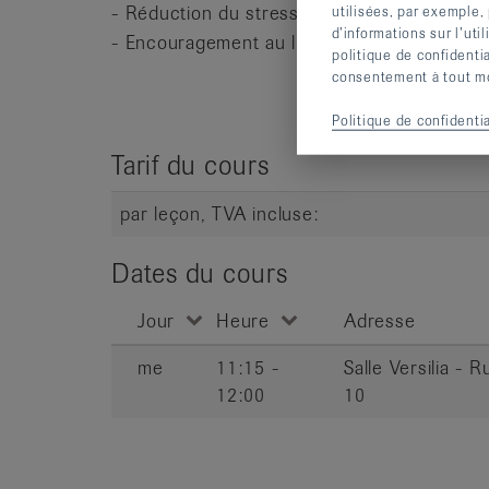
- Réduction du stress
utilisées, par exemple,
d’informations sur l’uti
- Encouragement au lien social.
politique de confidenti
consentement à tout mom
Politique de confidentia
Tarif du cours
par leçon, TVA incluse:
Dates du cours
Jour
Heure
Adresse
me
11:15 -
Salle Versilia -
12:00
10