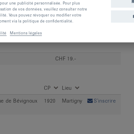
R
 pour une publicité personnalisée. Pour plus
lisation de vos données, veuillez consulter notre
alité. Vous pouvez révoquer ou modifier votre
ent via la politique de confidentialité.
lité
Mentions légales
CHF 19.-
CP
Lieu
 Rue de Bévignoux
1920
Martigny
S’inscrire