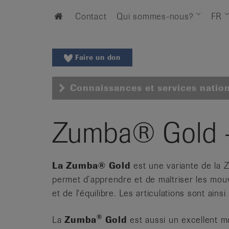
Aller
Aller
Home
Contact
Qui sommes-nous?
FR
au
vers
menu
le
principal
contenu
Aller
Faire un don
à
la
Connaissances et services natio
recherche
Changer
de
Zumba® Gold -
région
Changer
de
La Zumba® Gold
est une variante de la 
langue:
permet d’apprendre et de maîtriser les mou
de
et de l'équilibre. Les articulations sont ain
/
fr
®
La
Zumba
Gold
est aussi un excellent m
/