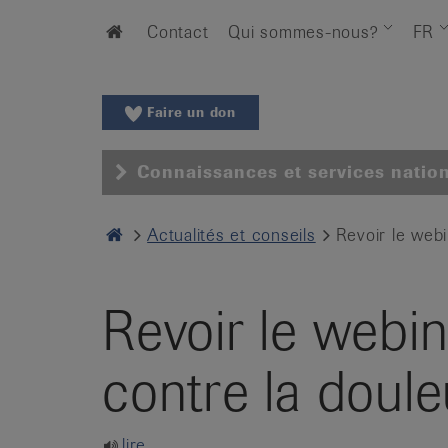
Aller
Aller
Home
Contact
Qui sommes-nous?
FR
au
vers
menu
le
principal
contenu
Aller
Faire un don
à
la
Connaissances et services natio
recherche
Changer
Home
Actualités et conseils
Revoir le webi
de
région
Changer
Revoir le webin
de
langue:
de
contre la doule
/
fr
/
lire