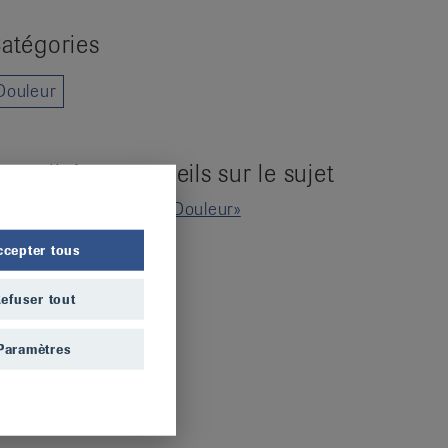
atégories
Douleur
ctualités et conseils sur le sujet
Revoir le webinaire «Douleur»
ccepter tous
efuser tout
Paramètres