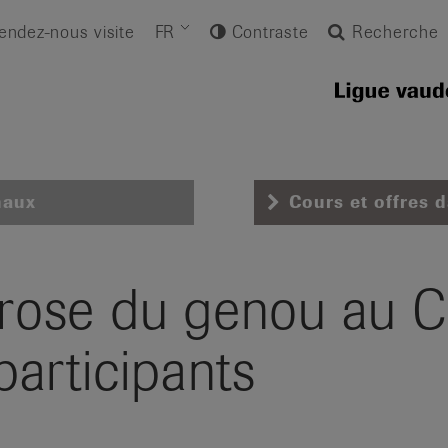
endez-nous visite
FR
Contraste
Recherche
naux
Cours et offres 
throse du genou au 
articipants