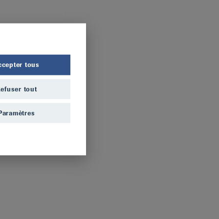
ccepter tous
efuser tout
Paramètres