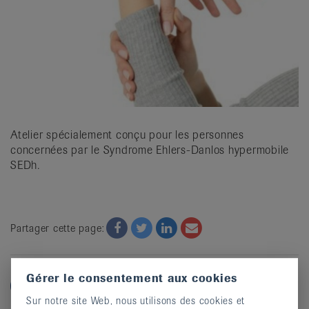
it
Atelier spécialement conçu pour les personnes
concernées par le Syndrome Ehlers-Danlos hypermobile
SEDh.
Facebook
Twitter
Twitter
Email
Partager cette page:
Gérer le consentement aux cookies
Sur notre site Web, nous utilisons des cookies et