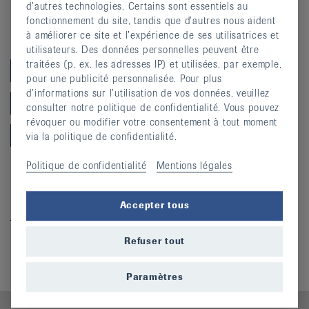
d’autres technologies. Certains sont essentiels au
fonctionnement du site, tandis que d’autres nous aident
à améliorer ce site et l’expérience de ses utilisatrices et
Catégories
utilisateurs. Des données personnelles peuvent être
traitées (p. ex. les adresses IP) et utilisées, par exemple,
Cours
pour une publicité personnalisée. Pour plus
d’informations sur l’utilisation de vos données, veuillez
Maladies rares
consulter notre politique de confidentialité. Vous pouvez
révoquer ou modifier votre consentement à tout moment
Prévention
via la politique de confidentialité.
Politique de confidentialité
Mentions légales
Informations complémentaires
Ateliers
Accepter tous
Téléchargements
Refuser tout
Atelier SE Dh octobre 2026
(pdf, 203,409 KO)
Paramètres