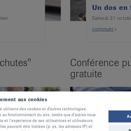
Un dos en
nier
Samedi 31 octob
continuer
 chutes"
Conférence pu
gratuite
tement aux cookies
s utilisons des cookies et d’autres technologies.
s au fonctionnement du site, tandis que d’autres nous
A
te et l’expérience de ses utilisatrices et utilisateurs.
s peuvent être traitées (p. ex. les adresses IP) et
R