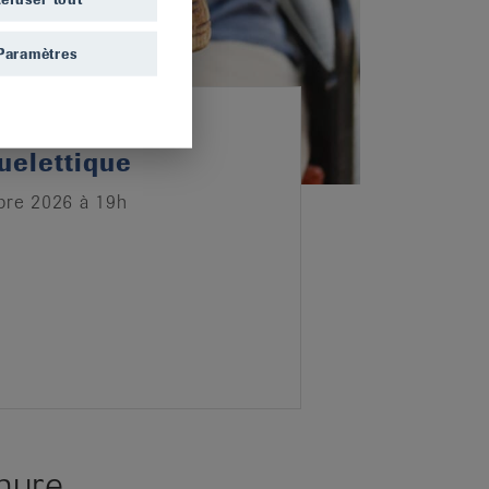
Paramètres
 et santé
uelettique
bre 2026 à 19h
hure