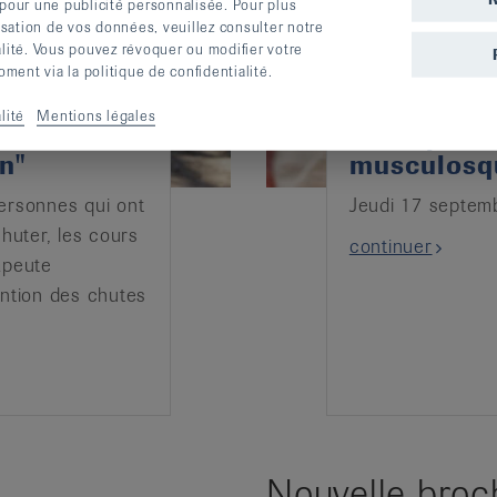
 pour une publicité personnalisée. Pour plus
lisation de vos données, veuillez consulter notre
alité. Vous pouvez révoquer ou modifier votre
ent via la politique de confidentialité.
lité
Mentions légales
s "
Ménopause
n"
musculosq
ersonnes qui ont
Jeudi 17 septem
huter, les cours
continuer
apeute
ention des chutes
Nouvelle broc