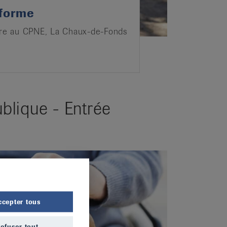
 forme
re au CPNE, La Chaux-de-Fonds
blique - Entrée
ccepter tous
efuser tout