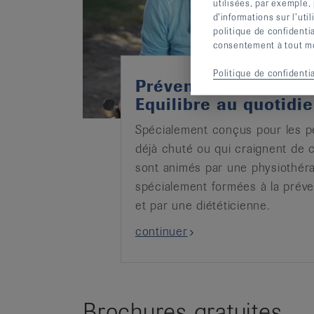
utilisées, par exemple,
d’informations sur l’uti
politique de confidenti
consentement à tout mom
Politique de confidentia
Prévention des chute
Equilibre au quotidie
Spécialement conçus pour les p
déjà chuté ou qui craignent de c
sont animés par une physiothér
spécialement formées à la prév
et par une diététicienne.
continuer
Brochures gratuites