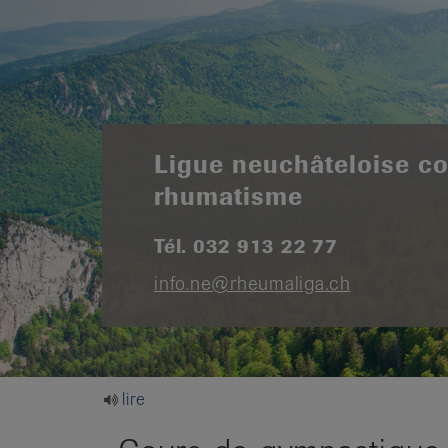
it
Ligue neuchâteloise co
rhumatisme
Tél. 032 913 22 77
info.ne@rheumaliga.ch
lire