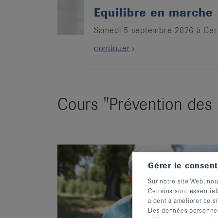
Equilibre en marche
Samedi 5 septembre 2026 à Cer
continuer
Cours "Prévention des
Gérer le consen
Sur notre site Web, nou
Certains sont essentiel
aident à améliorer ce si
Des données personnelle