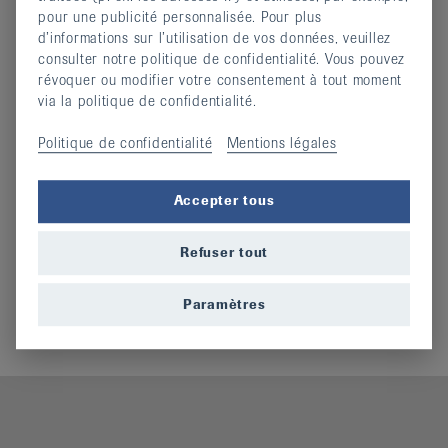
pour une publicité personnalisée. Pour plus
Historique de la Ligue neuchâteloise
d’informations sur l’utilisation de vos données, veuillez
consulter notre politique de confidentialité. Vous pouvez
contre le rhumatisme
révoquer ou modifier votre consentement à tout moment
via la politique de confidentialité.
1967 - 2017
Politique de confidentialité
Mentions légales
Historique
(docx, 97,187 KO)
Accepter tous
Informations complémentaires
Refuser tout
Comité
Administration et comptabilité
Paramètres
Responsables de cours