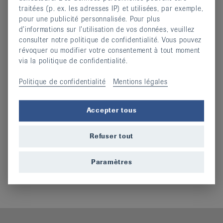
traitées (p. ex. les adresses IP) et utilisées, par exemple,
Ismael Gijon, physiothérapeute
pour une publicité personnalisée. Pour plus
Nathalie Griesser, physiothérapeute
d’informations sur l’utilisation de vos données, veuillez
consulter notre politique de confidentialité. Vous pouvez
Rares Hanganu, physiothérapeute
révoquer ou modifier votre consentement à tout moment
Caroline Hensinger, enseignante de Feldenkrais
via la politique de confidentialité.
Laure Jeanneret, physiothérapeute
Politique de confidentialité
Mentions légales
Maryse Louis Voyame, physiothérapeute
Dre Carole Moser Ross, Dr en chiropratique
Elsa Ribeiro, physiothérapeute
Accepter tous
Sandrine Richard, physiothérapeute
Refuser tout
Rachel Robert-Charrue, physiothérapeute
Rodolph Saadé, physiothérapeute
Paramètres
Céline Vuilliomenet, physiothérapeute