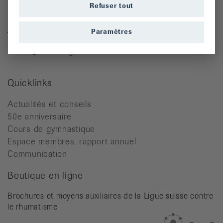
Refuser tout
Ligue neuchâteloise contre le rhumatisme
Paramètres
Tél. 032 913 22 77
info.ne@rheumaliga.ch
Quicklinks
Actualités et conseils
50e anniversaire
Cours de gymnastique
Espace membres, rapport annuel
Communication
Boutique en ligne
Brochures et moyens auxiliaires de la Ligue suisse contre
le rhumatisme