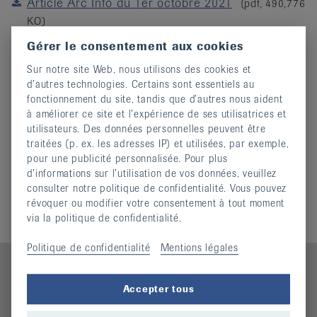
Article Arc Info du 1er octobre 2021
(pdf, 490,776
it
KO)
Article Arcinfo Du 17 04 2018
(pdf, 98,127 KO)
Gérer le consentement aux cookies
Article Impar Express Du 19 01 2017 Emil
(pdf,
Sur notre site Web, nous utilisons des cookies et
110,643 KO)
d’autres technologies. Certains sont essentiels au
Article Impar Express Du 09 09 2014 Pieds
(pdf,
fonctionnement du site, tandis que d’autres nous aident
à améliorer ce site et l’expérience de ses utilisatrices et
95,634 KO)
utilisateurs. Des données personnelles peuvent être
Article Impar Express Du 02 09 2013 Mains
(pdf,
traitées (p. ex. les adresses IP) et utilisées, par exemple,
90,204 KO)
pour une publicité personnalisée. Pour plus
Article Impar Express Du 06 09 2011 Aquacura
d’informations sur l’utilisation de vos données, veuillez
consulter notre politique de confidentialité. Vous pouvez
(pdf, 111,386 KO)
révoquer ou modifier votre consentement à tout moment
via la politique de confidentialité.
Politique de confidentialité
Mentions légales
Accepter tous
Contact