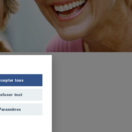
ccepter tous
efuser tout
Paramètres