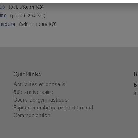
eds
(pdf, 95,634 KO)
ins
(pdf, 90,204 KO)
uacura
(pdf, 111,386 KO)
Quicklinks
B
Actualités et conseils
B
50e anniversaire
s
Cours de gymnastique
Espace membres, rapport annuel
Communication