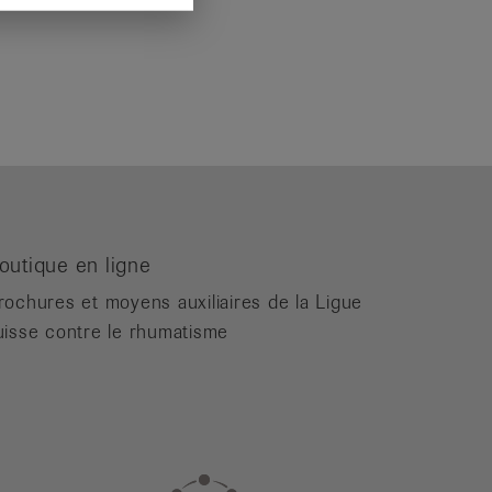
outique en ligne
rochures et moyens auxiliaires de la Ligue
uisse contre le rhumatisme