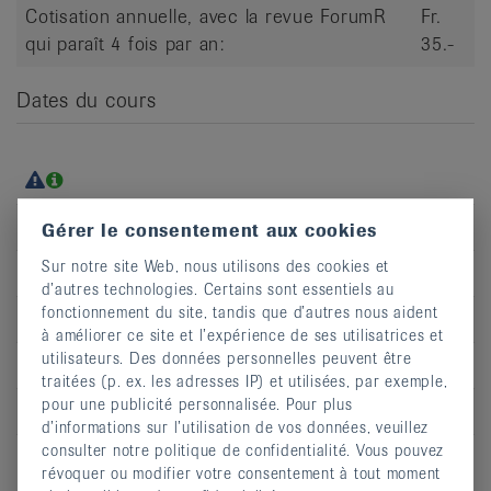
Cotisation annuelle, avec la revue ForumR
Fr.
qui paraît 4 fois par an:
35.-
Dates du cours
Jour
je
Gérer le consentement aux cookies
Sur notre site Web, nous utilisons des cookies et
Heure
15:45 - 16:45
d’autres technologies. Certains sont essentiels au
fonctionnement du site, tandis que d’autres nous aident
Adresse
Rue de la Treille 4
à améliorer ce site et l’expérience de ses utilisatrices et
utilisateurs. Des données personnelles peuvent être
CP
2000
traitées (p. ex. les adresses IP) et utilisées, par exemple,
pour une publicité personnalisée. Pour plus
Lieu
Neuchâtel
d’informations sur l’utilisation de vos données, veuillez
consulter notre politique de confidentialité. Vous pouvez
S’inscrire
révoquer ou modifier votre consentement à tout moment