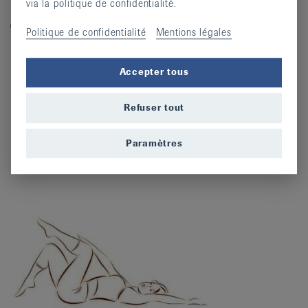
via la politique de confidentialité.
Légende
Dans les cours labellisés «equilibre-en-marche.ch», vous
Politique de confidentialité
Mentions légales
entraînez la force, l’équilibre et la dynamique et prévenez
ainsi les chutes.
Accepter tous
Refuser tout
Paramètres