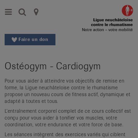
Aller
Aller
Menu
Recherche
Ligues
au
vers
menu
le
cantonales
principal
contenu
contre
Aller
Faire un don
à
le
la
rhumatisme
recherche
Ostéogym - Cardiogym
Changer
|
de
Organisations
région
Pour vous aider à atteindre vos objectifs de remise en
forme, la Ligue neuchâteloise contre le rhumatisme
Changer
nationales
propose un nouveau cours de fitness actif, dynamique et
de
adapté à toutes et tous.
de
langue:
de
L’entraînement corporel complet de ce cours collectif est
patients
conçu pour vous aider à tonifier vos muscles, votre
/
coordination, votre endurance et votre force de base.
fr
/
Les séances intègrent des exercices variés qui ciblent