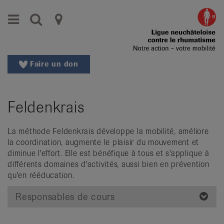
Aller
Aller
Menu
Recherche
Ligues
au
vers
menu
le
cantonales
principal
contenu
contre
Aller
Faire un don
à
le
la
rhumatisme
recherche
Feldenkrais
Changer
|
de
Organisations
région
La méthode Feldenkrais développe la mobilité, améliore
la coordination, augmente le plaisir du mouvement et
Changer
nationales
diminue l'effort. Elle est bénéfique à tous et s'applique à
de
différents domaines d'activités, aussi bien en prévention
de
langue:
qu'en rééducation.
de
patients
/
Responsables de cours
fr
/