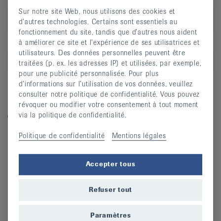
Sur notre site Web, nous utilisons des cookies et
Adresse
Rue de l'Est 28
d’autres technologies. Certains sont essentiels au
fonctionnement du site, tandis que d’autres nous aident
CP
2300
à améliorer ce site et l’expérience de ses utilisatrices et
utilisateurs. Des données personnelles peuvent être
Lieu
La Chaux-de-Fonds
traitées (p. ex. les adresses IP) et utilisées, par exemple,
pour une publicité personnalisée. Pour plus
S’inscrire
d’informations sur l’utilisation de vos données, veuillez
consulter notre politique de confidentialité. Vous pouvez
révoquer ou modifier votre consentement à tout moment
Légende
via la politique de confidentialité.
Dans les cours labellisés «equilibre-en-marche.ch», vous
entraînez la force, l’équilibre et la dynamique et prévenez
Politique de confidentialité
Mentions légales
ainsi les chutes.
Accepter tous
Refuser tout
Paramètres