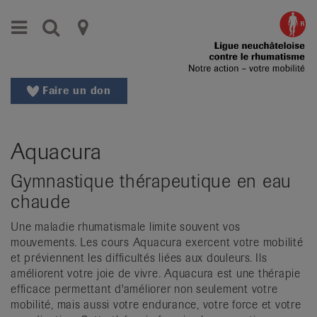
Aller
Aller
Menu
Recherche
Ligues
au
vers
menu
le
cantonales
principal
contenu
contre
Aller
Faire un don
à
le
la
rhumatisme
recherche
Aquacura
Changer
|
de
Gymnastique thérapeutique en eau
Organisations
région
chaude
Changer
nationales
de
Une maladie rhumatismale limite souvent vos
de
langue:
mouvements. Les cours Aquacura exercent votre mobilité
de
et préviennent les difficultés liées aux douleurs. Ils
patients
/
améliorent votre joie de vivre. Aquacura est une thérapie
efficace permettant d'améliorer non seulement votre
fr
mobilité, mais aussi votre endurance, votre force et votre
/