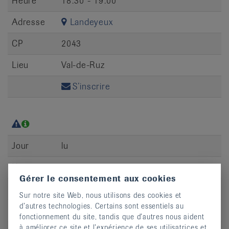
Heure
18:30 - 19:00
Adresse
Landeyeux
CP
2043
Lieu
Val-de-Ruz
S’inscrire
Jour
lu
Heure
19:00 - 19:30
Gérer le consentement aux cookies
Adresse
Landeyeux
Sur notre site Web, nous utilisons des cookies et
d’autres technologies. Certains sont essentiels au
CP
2043
fonctionnement du site, tandis que d’autres nous aident
à améliorer ce site et l’expérience de ses utilisatrices et