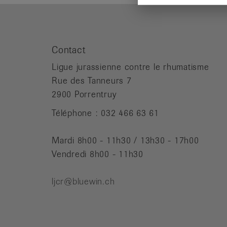
Contact
Ligue jurassienne contre le rhumatisme
Rue des Tanneurs 7
2900 Porrentruy
Téléphone : 032 466 63 61
Mardi 8h00 - 11h30 / 13h30 - 17h00
Vendredi 8h00 - 11h30
ljcr@bluewin.ch