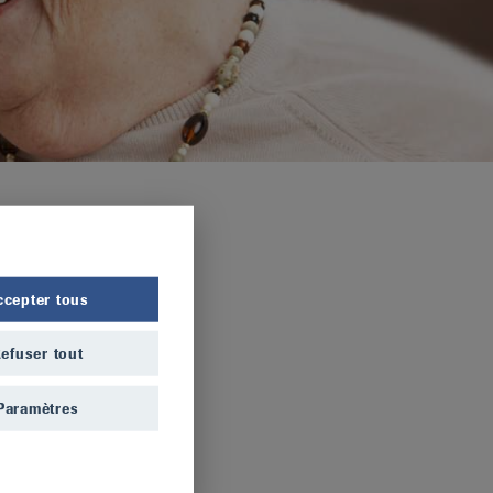
ccepter tous
efuser tout
Paramètres