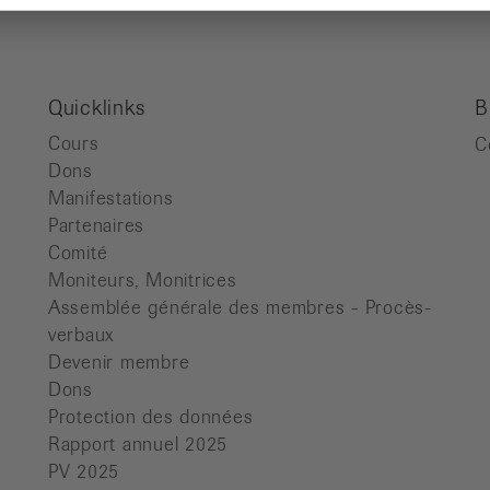
Quicklinks
B
Cours
C
Dons
Manifestations
Partenaires
Comité
Moniteurs, Monitrices
Assemblée générale des membres - Procès-
verbaux
Devenir membre
Dons
Protection des données
Rapport annuel 2025
PV 2025