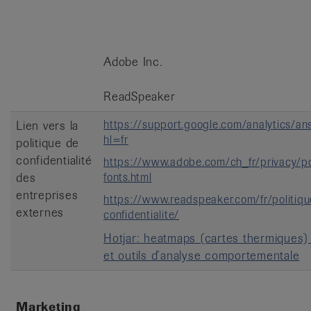
Adobe Inc.
ReadSpeaker
https://support.google.com/analytics/a
Lien vers la
hl=fr
politique de
confidentialité
https://www.adobe.com/ch_fr/privacy/po
des
fonts.html
entreprises
https://www.readspeaker.com/fr/politiq
externes
confidentialite/
Hotjar:
heatmaps (cartes thermiques)
et outils d’analyse comportementale
Marketing