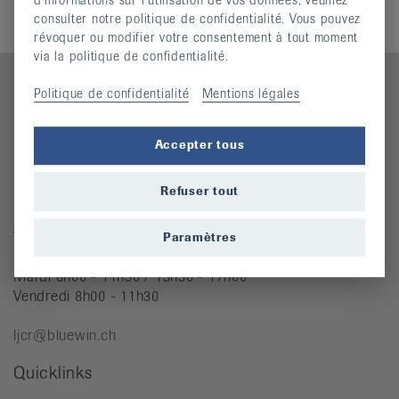
consulter notre politique de confidentialité. Vous pouvez
révoquer ou modifier votre consentement à tout moment
via la politique de confidentialité.
Politique de confidentialité
Mentions légales
Contact
Accepter tous
Ligue jurassienne contre le rhumatisme
Rue des Tanneurs 7
Refuser tout
2900 Porrentruy
Téléphone : 032 466 63 61
Paramètres
Mardi 8h00 - 11h30 / 13h30 - 17h00
Vendredi 8h00 - 11h30
ljcr@bluewin.ch
Quicklinks