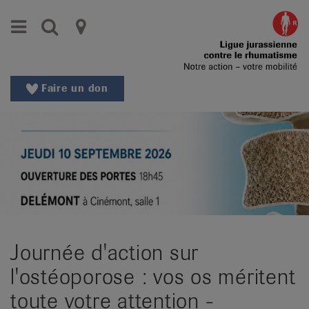
Aller
Aller
Menu
Recherche
Ligues
au
vers
menu
le
cantonales
principal
contenu
contre
Aller
Faire un don
à
le
la
rhumatisme
recherche
Changer
|
de
Organisations
région
Changer
nationales
de
de
langue:
Journée d'action sur
de
patients
/
l'ostéoporose : vos os méritent
fr
toute votre attention -
/