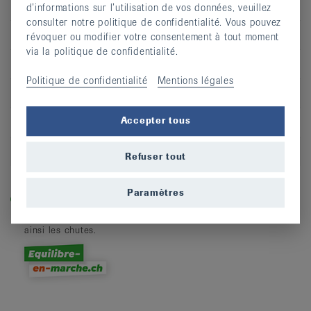
Jour
ma
d’informations sur l’utilisation de vos données, veuillez
consulter notre politique de confidentialité. Vous pouvez
Heure
12:15 - 13:15
révoquer ou modifier votre consentement à tout moment
via la politique de confidentialité.
Adresse
Salle de gymnastique Rue des Tilleuls
Politique de confidentialité
Mentions légales
CP
2900
Lieu
Porrentruy
Accepter tous
S’inscrire
Refuser tout
Légende
Paramètres
Dans les cours labellisés «equilibre-en-marche.ch», vous
entraînez la force, l’équilibre et la dynamique et prévenez
ainsi les chutes.