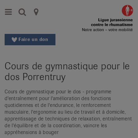
Aller
Aller
Menu
Recherche
Ligues
au
vers
menu
le
cantonales
principal
contenu
contre
Aller
Faire un don
à
le
la
rhumatisme
recherche
Cours de gymnastique pour le
Changer
|
de
dos Porrentruy
Organisations
région
Changer
nationales
Cours de gymnastique pour le dos - programme
de
d'entraînement pour l'amélioration des fonctions
de
langue:
quotidiennes et de l'endurance, le renforcement
de
musculaire, l'ergonomie au lieu de travail et à domicile,
patients
/
apprentissage de techniques de relaxation, entraînement
de l'équilibre et de la coordination, vaincre les
fr
appréhensions à bouger
/