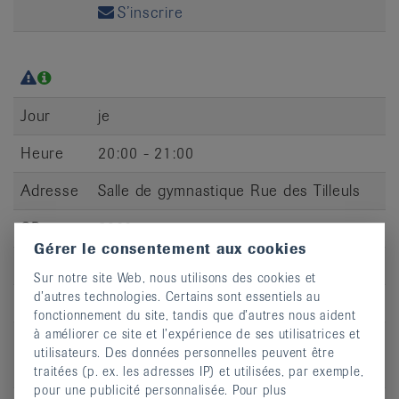
S’inscrire
Jour
je
Heure
20:00 - 21:00
Adresse
Salle de gymnastique Rue des Tilleuls
CP
2900
Gérer le consentement aux cookies
Lieu
Porrentruy
Sur notre site Web, nous utilisons des cookies et
d’autres technologies. Certains sont essentiels au
S’inscrire
fonctionnement du site, tandis que d’autres nous aident
à améliorer ce site et l’expérience de ses utilisatrices et
utilisateurs. Des données personnelles peuvent être
traitées (p. ex. les adresses IP) et utilisées, par exemple,
pour une publicité personnalisée. Pour plus