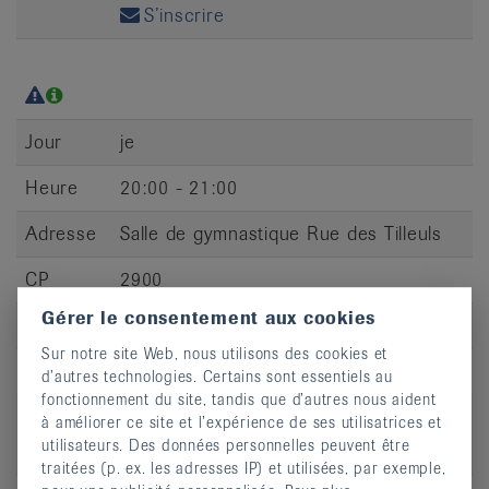
S’inscrire
Jour
je
Heure
20:00 - 21:00
Adresse
Salle de gymnastique Rue des Tilleuls
CP
2900
Gérer le consentement aux cookies
Lieu
Porrentruy
Sur notre site Web, nous utilisons des cookies et
S’inscrire
d’autres technologies. Certains sont essentiels au
fonctionnement du site, tandis que d’autres nous aident
à améliorer ce site et l’expérience de ses utilisatrices et
utilisateurs. Des données personnelles peuvent être
traitées (p. ex. les adresses IP) et utilisées, par exemple,