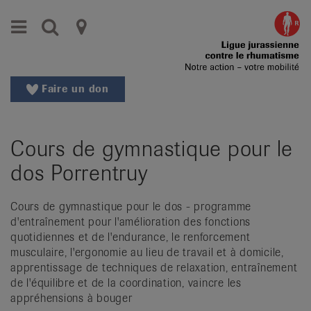
Aller
Aller
Menu
Recherche
Ligues
au
vers
menu
le
cantonales
principal
contenu
contre
Aller
Faire un don
à
le
la
rhumatisme
recherche
Cours de gymnastique pour le
Changer
|
de
dos Porrentruy
Organisations
région
Changer
nationales
Cours de gymnastique pour le dos - programme
de
d'entraînement pour l'amélioration des fonctions
de
langue:
quotidiennes et de l'endurance, le renforcement
de
musculaire, l'ergonomie au lieu de travail et à domicile,
patients
/
apprentissage de techniques de relaxation, entraînement
de l'équilibre et de la coordination, vaincre les
fr
appréhensions à bouger
/