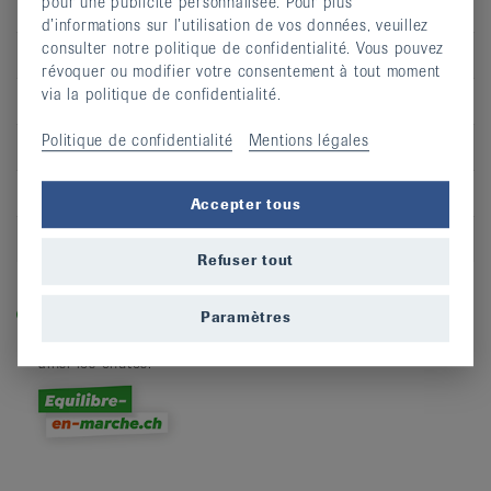
pour une publicité personnalisée. Pour plus
Jour
ma
d’informations sur l’utilisation de vos données, veuillez
consulter notre politique de confidentialité. Vous pouvez
Heure
12:15 - 13:15
révoquer ou modifier votre consentement à tout moment
via la politique de confidentialité.
Adresse
Salle de gymnastique Rue des Tilleuls
Politique de confidentialité
Mentions légales
CP
2900
Lieu
Porrentruy
Accepter tous
S’inscrire
Refuser tout
Légende
Dans les cours labellisés «equilibre-en-marche.ch», vous
Paramètres
entraînez la force, l’équilibre et la dynamique et prévenez
ainsi les chutes.