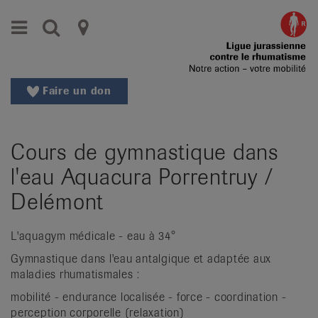
Aller
Aller
Menu
Recherche
Ligues
au
vers
menu
le
cantonales
principal
contenu
contre
Aller
Faire un don
à
le
la
rhumatisme
recherche
Cours de gymnastique dans
Changer
|
de
l'eau Aquacura Porrentruy /
Organisations
région
Delémont
Changer
nationales
de
de
L'aquagym médicale - eau à 34°
langue:
de
Gymnastique dans l'eau antalgique et adaptée aux
patients
/
maladies rhumatismales :
fr
mobilité - endurance localisée - force - coordination -
/
perception corporelle (relaxation)