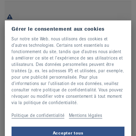
Gérer le consentement aux cookies
Jour
je
Sur notre site Web, nous utilisons des cookies et
Heure
18:30 - 19:15
d’autres technologies. Certains sont essentiels au
fonctionnement du site, tandis que d’autres nous aident
Adresse
Hôpital du Jura, Centre de rééducation,
à améliorer ce site et l’expérience de ses utilisatrices et
site de Porrentruy
utilisateurs. Des données personnelles peuvent être
traitées (p. ex. les adresses IP) et utilisées, par exemple,
CP
2900
pour une publicité personnalisée. Pour plus
d’informations sur l’utilisation de vos données, veuillez
Lieu
Porrentruy
consulter notre politique de confidentialité. Vous pouvez
révoquer ou modifier votre consentement à tout moment
S’inscrire
via la politique de confidentialité.
Politique de confidentialité
Mentions légales
Accepter tous