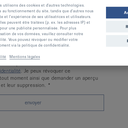
s utilisons des cookies et d’autres technologies.
s au fonctionnement du site, tandis que d’autres nous
A
te et l’expérience de ses utilisatrices et utilisateurs.
s peuvent être traitées (p. ex. les adresses IP) et
R
 pour une publicité personnalisée. Pour plus
lisation de vos données, veuillez consulter notre
alité. Vous pouvez révoquer ou modifier votre
ent via la politique de confidentialité.
contre le rhumatisme peut enregistrer, traiter
lité
Mentions légales
données personnelles conformément à sa
dentialité
. Je peux révoquer ce
tout moment ainsi que demander un aperçu
et leur suppression.