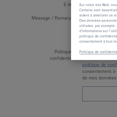
E-mail
Sur notre site Web, nou
Certains sont essentiel
aident à améliorer ce si
Message / Remarque
Des données personnelle
utilisées, par exemple,
d’informations sur l’uti
politique de confidenti
consentement à tout mom
Politique de
Oui, la Ligue 
Politique de confidentia
confidentialité
et utiliser mes 
politique de confi
consentement à 
de mes données 