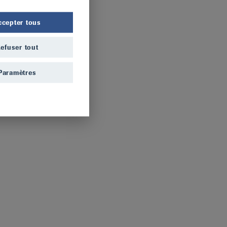
ccepter tous
efuser tout
Paramètres