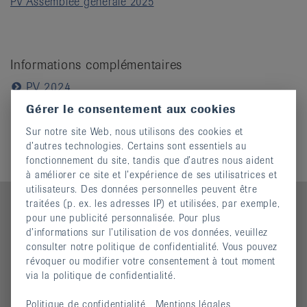
PV Assemblee generale 2025
it
Informations complémentaires
PV 2024
PV 2023
Gérer le consentement aux cookies
PV 2022
Sur notre site Web, nous utilisons des cookies et
PV 2020-2021
d’autres technologies. Certains sont essentiels au
fonctionnement du site, tandis que d’autres nous aident
à améliorer ce site et l’expérience de ses utilisatrices et
utilisateurs. Des données personnelles peuvent être
traitées (p. ex. les adresses IP) et utilisées, par exemple,
pour une publicité personnalisée. Pour plus
d’informations sur l’utilisation de vos données, veuillez
Contact
consulter notre politique de confidentialité. Vous pouvez
révoquer ou modifier votre consentement à tout moment
Ligue jurassienne contre le rhumatisme
via la politique de confidentialité.
Rue des Tanneurs 7
2900 Porrentruy
Politique de confidentialité
Mentions légales