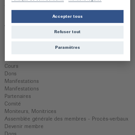
Téléphone : 032 466 63 61
Accepter tous
Mardi 8h00 - 11h30 / 13h30 - 17h00
Vendredi 8h00 - 11h30
Refuser tout
ljcr@bluewin.ch
Paramètres
Quicklinks
Cours
Dons
Manifestations
Manifestations
Partenaires
Comité
Moniteurs, Monitrices
Assemblée générale des membres - Procès-verbaux
Devenir membre
Dons