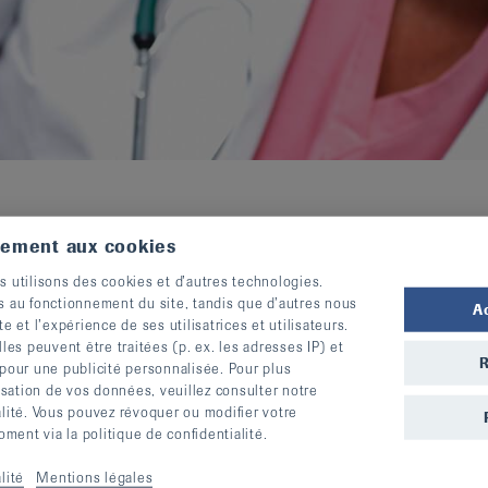
tement aux cookies
rocès-verbaux
PV 2024
s utilisons des cookies et d’autres technologies.
s au fonctionnement du site, tandis que d’autres nous
A
te et l’expérience de ses utilisatrices et utilisateurs.
s peuvent être traitées (p. ex. les adresses IP) et
R
 pour une publicité personnalisée. Pour plus
lisation de vos données, veuillez consulter notre
alité. Vous pouvez révoquer ou modifier votre
ent via la politique de confidentialité.
45 KO)
lité
Mentions légales