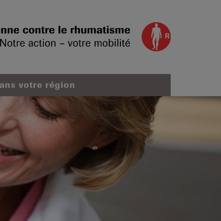
dans votre région