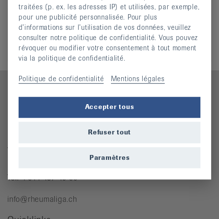
it
traitées (p. ex. les adresses IP) et utilisées, par exemple,
pour une publicité personnalisée. Pour plus
Aucun cours correspondant à vos critères n’a
d’informations sur l’utilisation de vos données, veuillez
été trouvé. Veuillez saisir d’autres critères de
consulter notre politique de confidentialité. Vous pouvez
recherche.
révoquer ou modifier votre consentement à tout moment
via la politique de confidentialité.
Politique de confidentialité
Mentions légales
Accepter tous
Contact
Refuser tout
Ligue genevoise contre le rhumatisme
Josefstrasse 92
8005 Zürich
Paramètres
Tél: +044 487 40 00
info@rheumaliga.ch