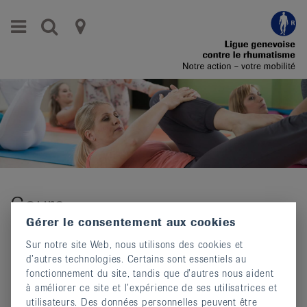
Aller
Aller
Menu
Recherche
Ligues
au
vers
menu
le
cantonales
principal
contenu
contre
Aller
à
le
la
rhumatisme
recherche
Changer
|
de
Organisations
région
Changer
Cours
nationales
de
Gérer le consentement aux cookies
de
langue:
lire
Sur notre site Web, nous utilisons des cookies et
de
patients
d’autres technologies. Certains sont essentiels au
/
fonctionnement du site, tandis que d’autres nous aident
fr
à améliorer ce site et l’expérience de ses utilisatrices et
/
utilisateurs. Des données personnelles peuvent être