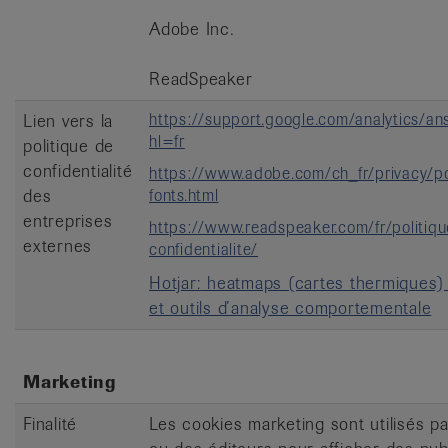
Adobe Inc.
ReadSpeaker
https://support.google.com/analytics/a
Lien vers la
hl=fr
politique de
confidentialité
https://www.adobe.com/ch_fr/privacy/po
des
fonts.html
entreprises
https://www.readspeaker.com/fr/politiq
externes
confidentialite/
Hotjar:
heatmaps (cartes thermiques)
et outils d’analyse comportementale
Marketing
Finalité
Les cookies marketing sont utilisés pa