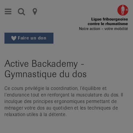
Aller
Aller
Menu
Recherche
Ligues
au
vers
menu
le
cantonales
principal
contenu
contre
Aller
Faire un don
à
le
la
rhumatisme
recherche
Active Backademy -
Changer
|
de
Gymnastique du dos
Organisations
région
Changer
nationales
Ce cours privilégie la coordination, l’équilibre et
de
l’endurance tout en renforçant la musculature du dos. Il
de
langue:
inculque des principes ergonomiques permettant de
de
ménager votre dos au quotidien et les techniques de
patients
/
relaxation utiles à la détente.
fr
/