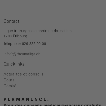
Contact
Ligue fribourgeoise contre le rhumatisme
1700 Fribourg
Téléphone 026 322 90 00
info.fr@rheumaliga.ch
Quicklinks
Actualités et conseils
Cours
Comité
P E R M A N E N C E :
Pour des conseils médicaux-sociaux gratuits,