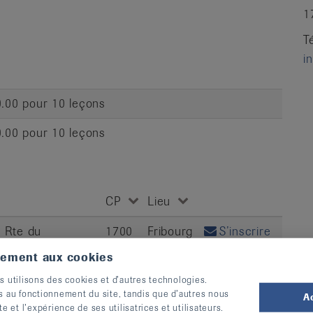
1
T
i
.00 pour 10 leçons
.00 pour 10 leçons
CP
Lieu
, Rte du
1700
Fribourg
S’inscrire
tement aux cookies
, Rte du
1700
Fribourg
S’inscrire
s utilisons des cookies et d’autres technologies.
s au fonctionnement du site, tandis que d’autres nous
A
te et l’expérience de ses utilisatrices et utilisateurs.