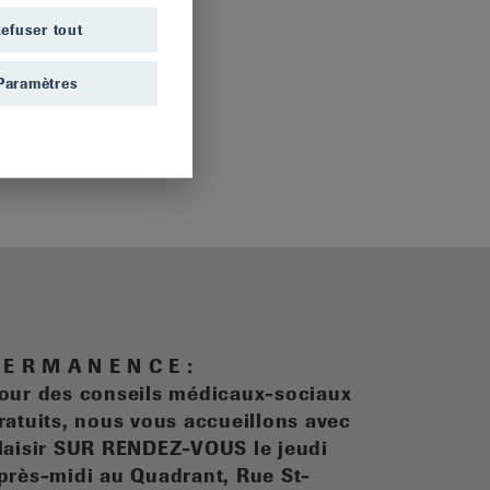
efuser tout
Paramètres
 E R M A N E N C E :
our des conseils médicaux-sociaux
ratuits, n
ous vous accueillons avec
laisir SUR RENDEZ-VOUS le jeudi
près-midi au Quadrant, Rue St-