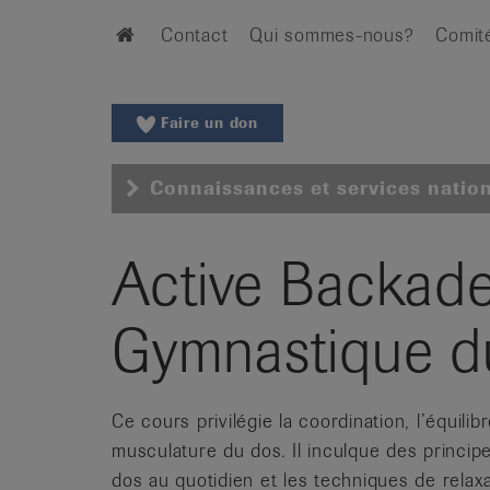
Aller
Aller
Home
Contact
Qui sommes-nous?
Comit
au
vers
menu
le
principal
contenu
Aller
Faire un don
à
la
Connaissances et services natio
recherche
Changer
de
Active Backad
région
Changer
Gymnastique d
de
langue:
de
Ce cours privilégie la coordination, l’équili
/
fr
musculature du dos. Il inculque des princ
/
dos au quotidien et les techniques de relaxat