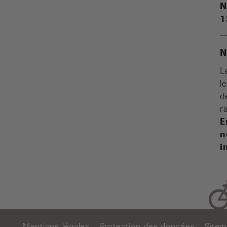
N
1
N
L
l
d
r
E
n
i
Mentions légales
Protection des données
Site