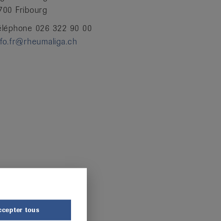
700 Fribourg
éléphone 026 322 90 00
nfo.fr@rheumaliga.ch
ccepter tous