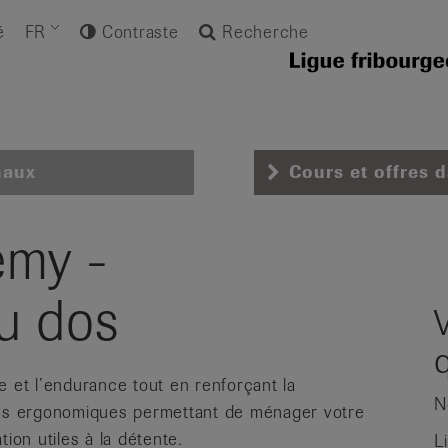
é
FR
Contraste
Recherche
naux
Cours et offres 
emy -
u dos
bre et l’endurance tout en renforçant la
N
ipes ergonomiques permettant de ménager votre
ion utiles à la détente.
L