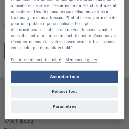
enregistrer, traiter et utiliser mes données
à améliorer ce site et l’expérience de ses utilisatrices et
personnelles conformément à sa
politique de
utilisateurs. Des données personnelles peuvent être
traitées (p. ex. les adresses IP) et utilisées, par exemple,
confidentialité
. Je peux révoquer ce consentement à
pour une publicité personnalisée. Pour plus
tout moment ainsi que demander un aperçu de mes
d’informations sur l’utilisation de vos données, veuillez
données et leur suppression.
consulter notre politique de confidentialité. Vous pouvez
révoquer ou modifier votre consentement à tout moment
via la politique de confidentialité.
Politique de confidentialité
Mentions légales
Accepter tous
Refuser tout
Contact
Paramètres
Ligue fribourgeoise contre le rhumatisme
1700 Fribourg