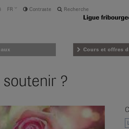
é
FR
Contraste
Recherche
naux
Cours et offres 
soutenir ?
C