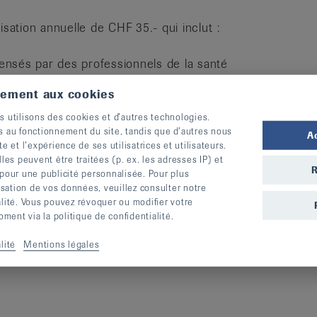
ation annuelle de CHF 35.- qui inclut :
pensés par des professionnels de la santé
tations
tement aux cookies
dicaux soit par téléphone, soit à notre
s utilisons des cookies et d’autres technologies.
s au fonctionnement du site, tandis que d’autres nous
A
te et l’expérience de ses utilisatrices et utilisateurs.
uxiliaires
s peuvent être traitées (p. ex. les adresses IP) et
R
 pour une publicité personnalisée. Pour plus
lisation de vos données, veuillez consulter notre
alité. Vous pouvez révoquer ou modifier votre
ent via la politique de confidentialité.
t contribuer à la pérennisation de nos
sein de la population fribourgeoise.
lité
Mentions légales