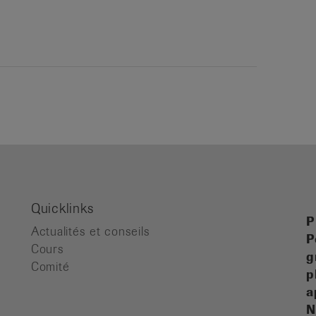
Quicklinks
P
Actualités et conseils
P
Cours
g
Comité
p
a
N