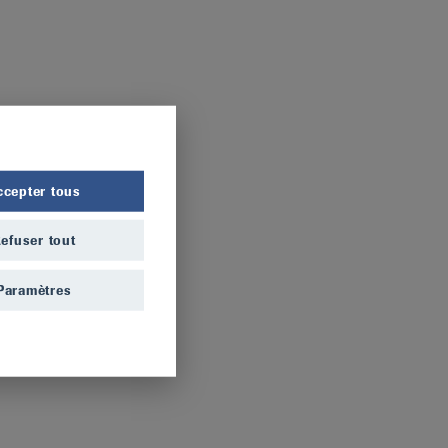
ccepter tous
efuser tout
Paramètres