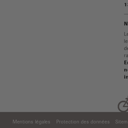
1
N
L
l
d
r
E
n
i
Mentions légales
Protection des données
Site