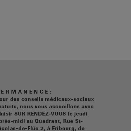
 E R M A N E N C E :
our des conseils médicaux-sociaux
ratuits, n
ous vous accueillons avec
laisir SUR RENDEZ-VOUS le jeudi
près-midi au Quadrant, Rue St-
icolas-de-Flüe 2, à Fribourg, de