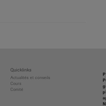
Quicklinks
P
Actualités et conseils
P
Cours
g
Comité
p
a
N