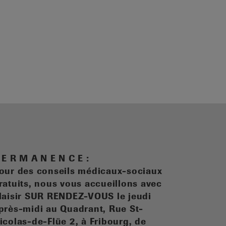
 E R M A N E N C E :
our des conseils médicaux-sociaux
ratuits, n
ous vous accueillons avec
laisir SUR RENDEZ-VOUS le jeudi
près-midi au Quadrant, Rue St-
icolas-de-Flüe 2, à Fribourg, de