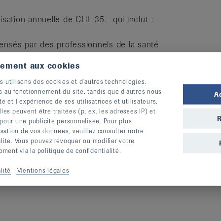
ation annuelle de CHF 35.- qui inclut :
pensés par des professionnels de la santé
tations
tement aux cookies
dicaux soit par téléphone, soit à notre
s utilisons des cookies et d’autres technologies.
s au fonctionnement du site, tandis que d’autres nous
A
te et l’expérience de ses utilisatrices et utilisateurs.
uxiliaires
s peuvent être traitées (p. ex. les adresses IP) et
R
 pour une publicité personnalisée. Pour plus
lisation de vos données, veuillez consulter notre
alité. Vous pouvez révoquer ou modifier votre
ent via la politique de confidentialité.
t contribuer à la pérennisation de nos
sein de la population fribourgeoise.
lité
Mentions légales