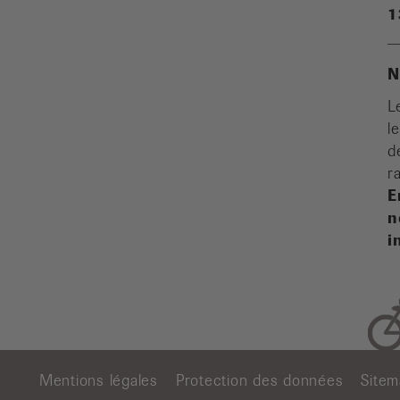
1
N
L
l
d
r
E
n
i
Mentions légales
Protection des données
Site