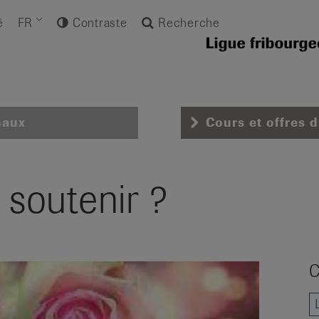
é
FR
Contraste
Recherche
naux
Cours et offres 
soutenir ?
C