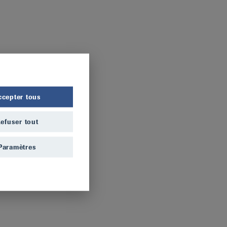
ccepter tous
efuser tout
Paramètres