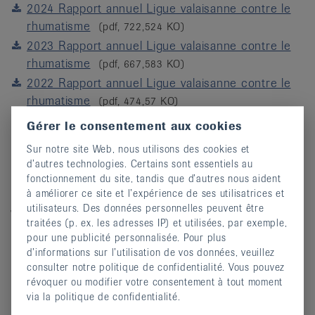
2024 Rapport annuel Ligue valaisanne contre le
rhumatisme
(pdf, 722,524 KO)
2023 Rapport annuel Ligue valaisanne contre le
rhumatisme
(pdf, 667,583 KO)
2022 Rapport annuel Ligue valaisanne contre le
rhumatisme
(pdf, 474,57 KO)
2021 Rapport annuel Ligue valaisanne contre le
Gérer le consentement aux cookies
rhumatisme
(pdf, 594,556 KO)
Sur notre site Web, nous utilisons des cookies et
2020 Rapport annuel Ligue valaisanne contre le
d’autres technologies. Certains sont essentiels au
rhumatisme
(pdf, 783,723 KO)
fonctionnement du site, tandis que d’autres nous aident
à améliorer ce site et l’expérience de ses utilisatrices et
Statuts
utilisateurs. Des données personnelles peuvent être
traitées (p. ex. les adresses IP) et utilisées, par exemple,
Statuts Ligue valaisanne contre le rhumatisme
pour une publicité personnalisée. Pour plus
(pdf, 149,296 KO)
d’informations sur l’utilisation de vos données, veuillez
consulter notre politique de confidentialité. Vous pouvez
Procès verbal
révoquer ou modifier votre consentement à tout moment
via la politique de confidentialité.
Proces verbal Assemblee generale 5 mai 2026