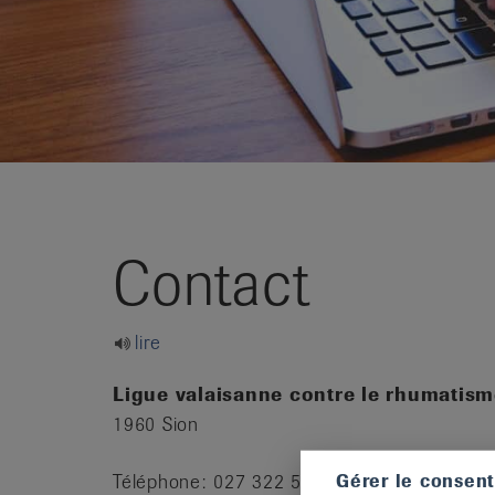
it
Contact
lire
Ligue valaisanne contre le rhumatis
1960 Sion
Gérer le consen
Téléphone: 027 322 59 14