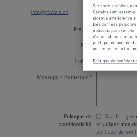
Sur notre site Web, nou
info@lrvalais.ch
Certains sont essentiel
aident à améliorer ce si
Des données personnelle
Prénom
utilisées, par exemple,
d’informations sur l’uti
politique de confidenti
Nom
consentement à tout mom
E-mail
Politique de confidentia
Message / Remarque
Politique de
Oui, la Ligue 
confidentialité
et utiliser mes 
politique de confi