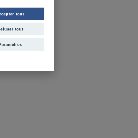
ccepter tous
efuser tout
Paramètres