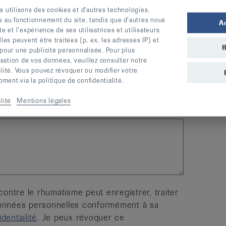
s utilisons des cookies et d’autres technologies.
s au fonctionnement du site, tandis que d’autres nous
A
te et l’expérience de ses utilisatrices et utilisateurs.
s peuvent être traitées (p. ex. les adresses IP) et
R
 pour une publicité personnalisée. Pour plus
lisation de vos données, veuillez consulter notre
alité. Vous pouvez révoquer ou modifier votre
ent via la politique de confidentialité.
lité
Mentions légales
contre le rhumatisme peut enregistrer, traiter
données personnelles conformément à sa
dentialité
. Je peux révoquer ce