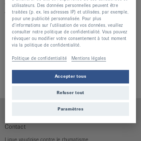
du lundi au jeudi : 8h30 - 12h / 13h30 - 17h
utilisateurs. Des données personnelles peuvent être
traitées (p. ex. les adresses IP) et utilisées, par exemple,
vendredi : 8h30 - 12h / après-midi fermé
pour une publicité personnalisée. Pour plus
d’informations sur l’utilisation de vos données, veuillez
Nous trouver
consulter notre politique de confidentialité. Vous pouvez
révoquer ou modifier votre consentement à tout moment
via la politique de confidentialité.
Politique de confidentialité
Mentions légales
Informations complémentaires
Accepter tous
Qui sommes-nous ?
Refuser tout
Paramètres
Contact
Ligue vaudoise contre le rhumatisme