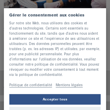
Gérer le consentement aux cookies
Détails des prestations organisées par la LVR dans le
canton de Vaud
Sur notre site Web, nous utilisons des cookies et
voir la brochure en pdf
d’autres technologies. Certains sont essentiels au
fonctionnement du site, tandis que d’autres nous aident
Réf. L003 - Gratuit
à améliorer ce site et l’expérience de ses utilisatrices et
utilisateurs. Des données personnelles peuvent être
Ajouter au panier
traitées (p. ex. les adresses IP) et utilisées, par exemple,
pour une publicité personnalisée. Pour plus
d’informations sur l’utilisation de vos données, veuillez
consulter notre politique de confidentialité. Vous pouvez
révoquer ou modifier votre consentement à tout moment
via la politique de confidentialité.
Panier
Politique de confidentialité
Mentions légales
Aucun produit dans le panier
Accepter tous
Conditions générales