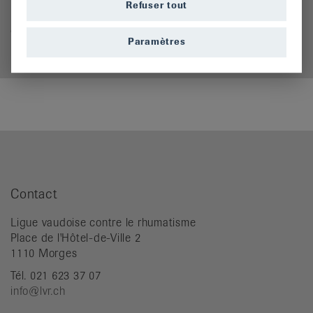
Refuser tout
Frais d'envoi en sus (sauf pour la documentation
gratuite).
Paramètres
Pas d'envoi à l'étranger.
Contact
Ligue vaudoise contre le rhumatisme
Place de l'Hôtel-de-Ville 2
1110 Morges
Tél. 021 623 37 07
info@lvr.ch