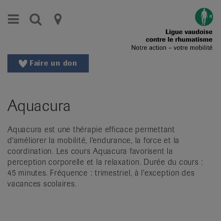
Aller
Aller
Menu
Recherche
Ligues
au
vers
menu
le
cantonales
principal
contenu
contre
Aller
Faire un don
à
le
la
rhumatisme
recherche
Aquacura
Changer
|
de
Organisations
région
Aquacura est une thérapie efficace permettant
d'améliorer la mobilité, l'endurance, la force et la
Changer
nationales
coordination. Les cours Aquacura favorisent la
de
perception corporelle et la relaxation. Durée du cours :
de
langue:
45 minutes. Fréquence : trimestriel, à l'exception des
de
patients
vacances scolaires.
/
fr
/