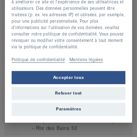
Heure
14:00 - 14:45
à améliorer ce site et l’expérience de ses utilisatrices et
utilisateurs. Des données personnelles peuvent être
Adresse
Lavey-les-Bains, Centre médical, piscine
traitées (p. ex. les adresses IP) et utilisées, par exemple,
- Rte des Bains 50
pour une publicité personnalisée. Pour plus
d’informations sur l’utilisation de vos données, veuillez
CP
1892
consulter notre politique de confidentialité. Vous pouvez
révoquer ou modifier votre consentement à tout moment
Lieu
Lavey-les-Bains
via la politique de confidentialité.
S’inscrire
Politique de confidentialité
Mentions légales
Accepter tous
Refuser tout
Jour
ve
Heure
14:00 - 14:45
Paramètres
Adresse
Lavey-les-Bains, Centre médical, piscine
- Rte des Bains 50