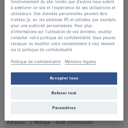
fonctionnement du site, tandis que d’autres nous aident
à améliorer ce site et l’expérience de ses utilisatrices et
Heure
13:30 - 14:30
utilisateurs. Des données personnelles peuvent être
traitées (p. ex. les adresses IP) et utilisées, par exemple,
Adresse
Morges Espace Prévention - Pl. du
pour une publicité personnalisée. Pour plus
Casino 1
d’informations sur l’utilisation de vos données, veuillez
consulter notre politique de confidentialité. Vous pouvez
CP
1110
révoquer ou modifier votre consentement à tout moment
via la politique de confidentialité.
Lieu
Morges
Politique de confidentialité
Mentions légales
S’inscrire
Accepter tous
Refuser tout
Jour
lu
Paramètres
Heure
18:30 - 19:30
Adresse
L'Abbaye - Salle communale