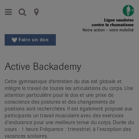
Aller
Aller
Menu
Recherche
Ligues
au
vers
menu
le
cantonales
principal
contenu
contre
Aller
Faire un don
à
le
la
rhumatisme
recherche
Active Backademy
Changer
|
de
Organisations
région
Cette gymnastique d'entretien du dos est globale et
intègre le travail de toutes les articulations du corps. Une
Changer
nationales
attention particulière pour le dos et une prise de
de
conscience des postures et des changements de
de
langue:
positions sont recherchées. Il est également proposé aux
de
patients
participants un travail musculaire avec des exercices
/
d’endurance pour une meilleure tenue du corps. Durée du
fr
cours : 1 heure Fréquence : trimestriel, à l’exception des
/
vacances scolaires.