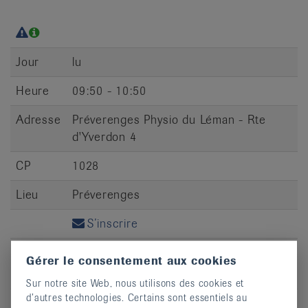
Jour
lu
Heure
09:50 - 10:50
Adresse
Préverenges Physio du Léman - Rte
d'Yverdon 4
CP
1028
Lieu
Préverenges
S’inscrire
Gérer le consentement aux cookies
Sur notre site Web, nous utilisons des cookies et
d’autres technologies. Certains sont essentiels au
Jour
lu