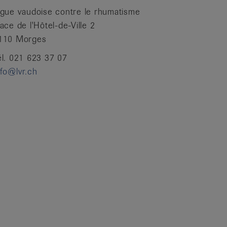
igue vaudoise contre le rhumatisme
lace de l'Hôtel-de-Ville 2
110 Morges
él. 021 623 37 07
nfo@lvr.ch