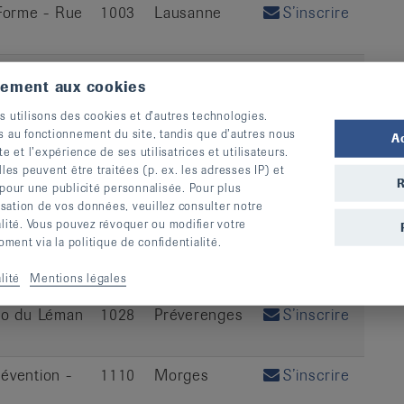
Forme - Rue
1003
Lausanne
S’inscrire
 Centre
1162
Saint-Prex
S’inscrire
tement aux cookies
errat 7
s utilisons des cookies et d’autres technologies.
 Centre
1162
Saint-Prex
S’inscrire
s au fonctionnement du site, tandis que d’autres nous
A
te et l’expérience de ses utilisatrices et utilisateurs.
errat 7
s peuvent être traitées (p. ex. les adresses IP) et
R
 pour une publicité personnalisée. Pour plus
ics - Rue
1800
Vevey
S’inscrire
lisation de vos données, veuillez consulter notre
alité. Vous pouvez révoquer ou modifier votre
ent via la politique de confidentialité.
é - Z.I. de
1070
Puidoux
S’inscrire
lité
Mentions légales
io du Léman
1028
Préverenges
S’inscrire
évention -
1110
Morges
S’inscrire