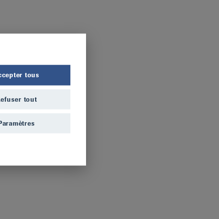
ccepter tous
efuser tout
Paramètres