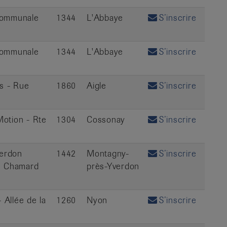
 communale
1344
L'Abbaye
S’inscrire
 communale
1344
L'Abbaye
S’inscrire
cs - Rue
1860
Aigle
S’inscrire
Motion - Rte
1304
Cossonay
S’inscrire
erdon
1442
Montagny-
S’inscrire
En Chamard
près-Yverdon
 Allée de la
1260
Nyon
S’inscrire