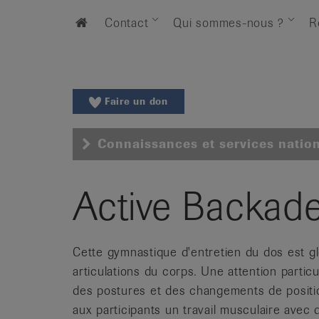
Aller
Aller
Home
Contact
Qui sommes-nous ?
R
au
vers
menu
le
principal
contenu
Aller
à
Faire un don
la
recherche
Connaissances et services natio
Changer
de
région
Active Backad
Changer
de
langue:
Cette gymnastique d'entretien du dos est glo
de
articulations du corps. Une attention partic
/
des postures et des changements de positi
fr
aux participants un travail musculaire avec
/