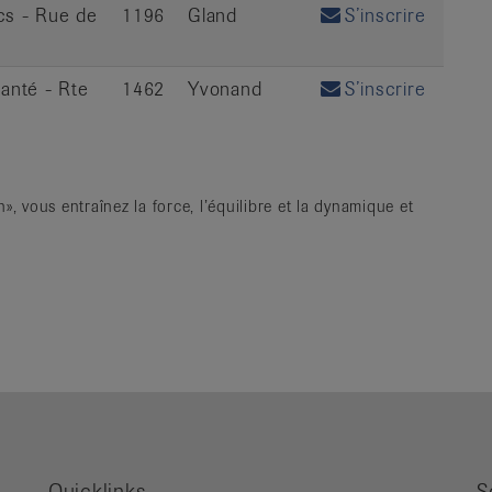
ics - Rue de
1196
Gland
S’inscrire
anté - Rte
1462
Yvonand
S’inscrire
», vous entraînez la force, l’équilibre et la dynamique et
Quicklinks
S