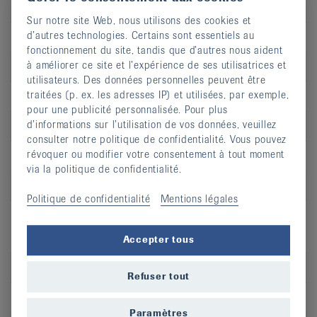
Sur notre site Web, nous utilisons des cookies et
d’autres technologies. Certains sont essentiels au
Jour
ma
fonctionnement du site, tandis que d’autres nous aident
à améliorer ce site et l’expérience de ses utilisatrices et
Heure
17:00 - 18:00
utilisateurs. Des données personnelles peuvent être
traitées (p. ex. les adresses IP) et utilisées, par exemple,
Adresse
Rue de la Croix 7
pour une publicité personnalisée. Pour plus
d’informations sur l’utilisation de vos données, veuillez
CP
2822
consulter notre politique de confidentialité. Vous pouvez
révoquer ou modifier votre consentement à tout moment
Lieu
Courroux
via la politique de confidentialité.
S’inscrire
Politique de confidentialité
Mentions légales
Accepter tous
Jour
lu
Refuser tout
Heure
17:30 - 18:30
Paramètres