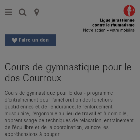
Aller
Aller
Menu
Recherche
Ligues
au
vers
menu
le
cantonales
principal
contenu
contre
Aller
Faire un don
à
le
la
rhumatisme
recherche
Cours de gymnastique pour le
Changer
|
de
dos Courroux
Organisations
région
Changer
nationales
Cours de gymnastique pour le dos - programme
de
d'entraînement pour l'amélioration des fonctions
de
langue:
quotidiennes et de l'endurance, le renforcement
de
musculaire, l'ergonomie au lieu de travail et à domicile,
patients
/
apprentissage de techniques de relaxation, entraînement
de l'équilibre et de la coordination, vaincre les
fr
appréhensions à bouger
/