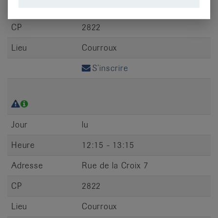
Adresse
Rue de la Croix 7
CP
2822
Lieu
Courroux
S’inscrire
Jour
lu
Heure
12:15 - 13:15
Adresse
Rue de la Croix 7
CP
2822
Lieu
Courroux