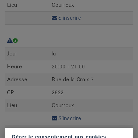
Lieu
Courroux
S’inscrire
Jour
lu
Heure
20:00 - 21:00
Adresse
Rue de la Croix 7
CP
2822
Lieu
Courroux
S’inscrire
Gérer le consentement aux cookies