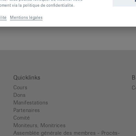
ent via la politique de confidentialité.
lité
Mentions légales
Quicklinks
B
Cours
C
Dons
Manifestations
Partenaires
Comité
Moniteurs, Monitrices
Assemblée générale des membres - Procès-