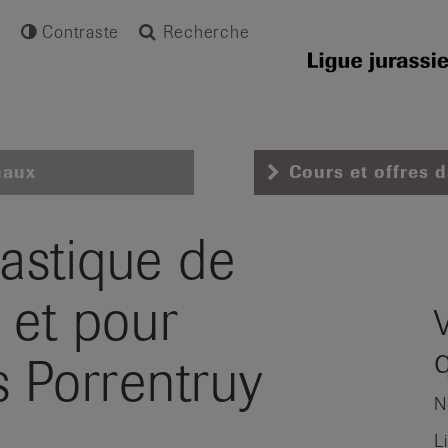
Contraste
Recherche
naux
Cours et offres 
astique de
 et pour
s Porrentruy
N
L