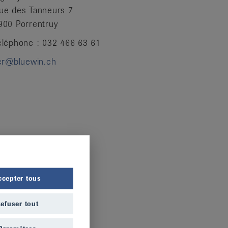
ue des Tanneurs 7
900 Porrentruy
éléphone : 032 466 63 61
jcr@bluewin.ch
ccepter tous
efuser tout