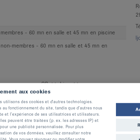
R
2
T
es membres - 60 mn en salle et 45 mn en piscine
l
es non-membres - 60 mn en salle et 45 mn en
CP
Lieu
tement aux cookies
ite de
2900
Porrentruy
S’inscrire
s utilisons des cookies et d’autres technologies.
e de
s au fonctionnement du site, tandis que d’autres nous
A
te et l’expérience de ses utilisatrices et utilisateurs.
s peuvent être traitées (p. ex. les adresses IP) et
R
 pour une publicité personnalisée. Pour plus
lisation de vos données, veuillez consulter notre
», vous entraînez la force, l’équilibre et la dynamique et
alité. Vous pouvez révoquer ou modifier votre