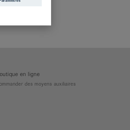
Paramètres
outique en ligne
ommander des moyens auxiliaires