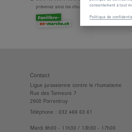
consentement à tout mom
prévenez ainsi les chutes.
Politique de confidentia
Contact
Ligue jurassienne contre le rhumatisme
Rue des Tanneurs 7
2900 Porrentruy
Téléphone : 032 466 63 61
Mardi 8h00 - 11h30 / 13h30 - 17h00