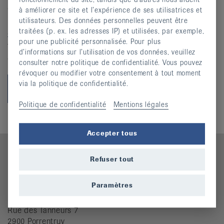
enregistrer, traiter et utiliser mes données
à améliorer ce site et l’expérience de ses utilisatrices et
personnelles conformément à sa
politique de
utilisateurs. Des données personnelles peuvent être
traitées (p. ex. les adresses IP) et utilisées, par exemple,
confidentialité
. Je peux révoquer ce consentement à
pour une publicité personnalisée. Pour plus
tout moment ainsi que demander un aperçu de mes
d’informations sur l’utilisation de vos données, veuillez
données et leur suppression.
consulter notre politique de confidentialité. Vous pouvez
révoquer ou modifier votre consentement à tout moment
via la politique de confidentialité.
Politique de confidentialité
Mentions légales
Accepter tous
Refuser tout
Contact
Paramètres
Ligue jurassienne contre le rhumatisme
Rue des Tanneurs 7
2900 Porrentruy