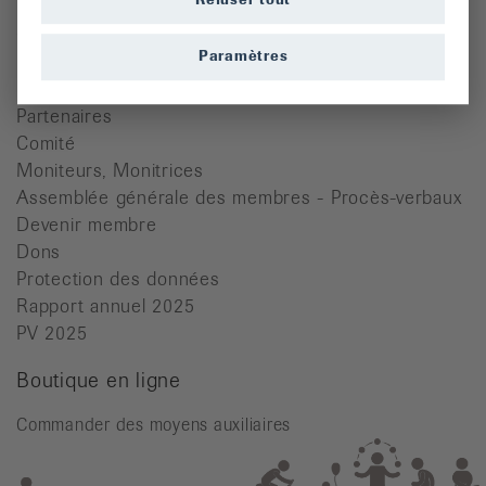
Refuser tout
Cours
Paramètres
Dons
Manifestations
Partenaires
Comité
Moniteurs, Monitrices
Assemblée générale des membres - Procès-verbaux
Devenir membre
Dons
Protection des données
Rapport annuel 2025
PV 2025
Boutique en ligne
Commander des moyens auxiliaires