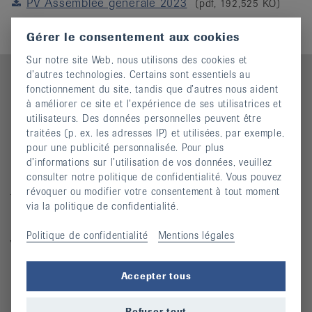
PV Assemblee generale 2023
(pdf, 192,525 KO)
it
Gérer le consentement aux cookies
Sur notre site Web, nous utilisons des cookies et
d’autres technologies. Certains sont essentiels au
fonctionnement du site, tandis que d’autres nous aident
à améliorer ce site et l’expérience de ses utilisatrices et
Contact
utilisateurs. Des données personnelles peuvent être
traitées (p. ex. les adresses IP) et utilisées, par exemple,
Ligue jurassienne contre le rhumatisme
pour une publicité personnalisée. Pour plus
Rue des Tanneurs 7
d’informations sur l’utilisation de vos données, veuillez
2900 Porrentruy
consulter notre politique de confidentialité. Vous pouvez
révoquer ou modifier votre consentement à tout moment
Téléphone : 032 466 63 61
via la politique de confidentialité.
Mardi 8h00 - 11h30 / 13h30 - 17h00
Politique de confidentialité
Mentions légales
Vendredi 8h00 - 11h30
ljcr@bluewin.ch
Accepter tous
Quicklinks